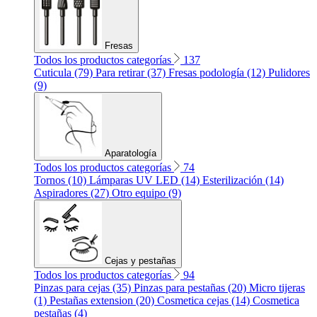
Fresas
Todos los productos categorías
137
Cuticula (79)
Para retirar (37)
Fresas podología (12)
Pulidores
(9)
Aparatología
Todos los productos categorías
74
Tornos (10)
Lámparas UV LED (14)
Esterilización (14)
Aspiradores (27)
Otro equipo (9)
Cejas y pestañas
Todos los productos categorías
94
Pinzas para cejas (35)
Pinzas para pestañas (20)
Micro tijeras
(1)
Pestañas extension (20)
Cosmetica cejas (14)
Cosmetica
pestañas (4)