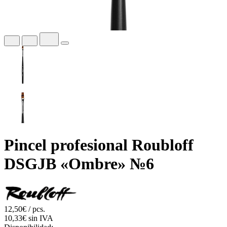
Pincel profesional Roubloff
DSGJB «Ombre» №6
12,50€ / pcs.
10,33€ sin IVA