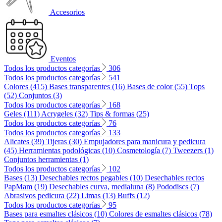
Accesorios
Eventos
Todos los productos categorías
306
Todos los productos categorías
541
Colores (415)
Bases transparentes (16)
Bases de color (55)
Tops
(52)
Conjuntos (3)
Todos los productos categorías
168
Geles (111)
Acrygeles (32)
Tips & formas (25)
Todos los productos categorías
76
Todos los productos categorías
133
Alicates (39)
Tijeras (30)
Empujadores para manicura y pedicura
(45)
Herramientas podológicas (10)
Cosmetología (7)
Tweezers (1)
Conjuntos herramientas (1)
Todos los productos categorías
102
Bases (13)
Desechables rectos pegables (10)
Desechables rectos
PapMam (19)
Desechables curva, medialuna (8)
Pododiscs (7)
Abrasivos pedicura (22)
Limas (13)
Buffs (12)
Todos los productos categorías
95
Bases para esmaltes clásicos (10)
Colores de esmaltes clásicos (78)