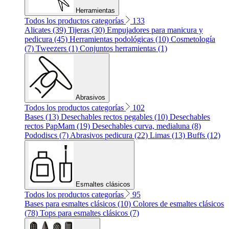
Herramientas
Todos los productos categorías
133
Alicates (39)
Tijeras (30)
Empujadores para manicura y
pedicura (45)
Herramientas podológicas (10)
Cosmetología
(7)
Tweezers (1)
Conjuntos herramientas (1)
Abrasivos
Todos los productos categorías
102
Bases (13)
Desechables rectos pegables (10)
Desechables
rectos PapMam (19)
Desechables curva, medialuna (8)
Pododiscs (7)
Abrasivos pedicura (22)
Limas (13)
Buffs (12)
Esmaltes clásicos
Todos los productos categorías
95
Bases para esmaltes clásicos (10)
Colores de esmaltes clásicos
(78)
Tops para esmaltes clásicos (7)