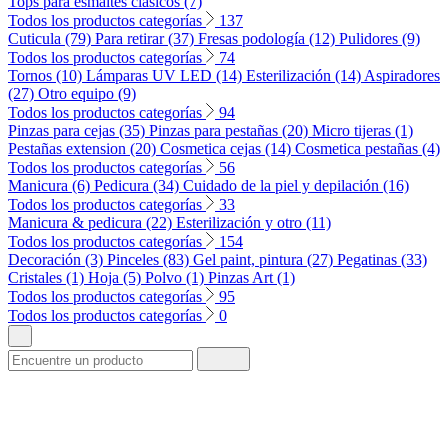
Tops para esmaltes clásicos (7)
Todos los productos categorías
137
Cuticula (79)
Para retirar (37)
Fresas podología (12)
Pulidores (9)
Todos los productos categorías
74
Tornos (10)
Lámparas UV LED (14)
Esterilización (14)
Aspiradores
(27)
Otro equipo (9)
Todos los productos categorías
94
Pinzas para cejas (35)
Pinzas para pestañas (20)
Micro tijeras (1)
Pestañas extension (20)
Cosmetica cejas (14)
Cosmetica pestañas (4)
Todos los productos categorías
56
Manicura (6)
Pedicura (34)
Cuidado de la piel y depilación (16)
Todos los productos categorías
33
Manicura & pedicura (22)
Esterilización y otro (11)
Todos los productos categorías
154
Decoración (3)
Pinceles (83)
Gel paint, pintura (27)
Pegatinas (33)
Cristales (1)
Hoja (5)
Polvo (1)
Pinzas Art (1)
Todos los productos categorías
95
Todos los productos categorías
0