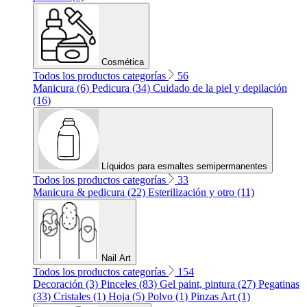
Cosmética
Todos los productos categorías
56
Manicura (6)
Pedicura (34)
Cuidado de la piel y depilación
(16)
Líquidos para esmaltes semipermanentes
Todos los productos categorías
33
Manicura & pedicura (22)
Esterilización y otro (11)
Nail Art
Todos los productos categorías
154
Decoración (3)
Pinceles (83)
Gel paint, pintura (27)
Pegatinas
(33)
Cristales (1)
Hoja (5)
Polvo (1)
Pinzas Art (1)