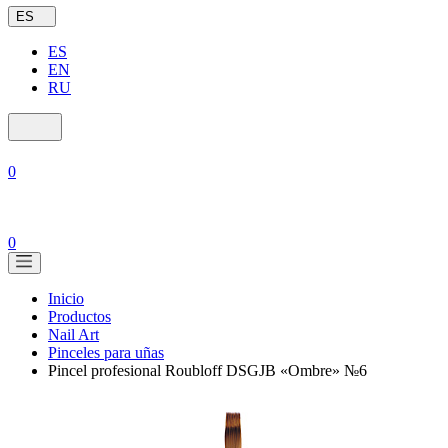
ES
ES
EN
RU
0
0
Inicio
Productos
Nail Art
Pinceles para uñas
Pincel profesional Roubloff DSGJB «Ombre» №6