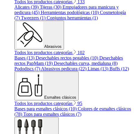
Todos los productos categorías
133
Alicates (39)
Tijeras (30)
Empujadores para manicura y
pedicura (45)
Herramientas podológicas (10)
Cosmetología
(7)
Tweezers (1)
Conjuntos herramientas (1)
Abrasivos
Todos los productos categorías
102
Bases (13)
Desechables rectos pegables (10)
Desechables
rectos PapMam (19)
Desechables curva, medialuna (8)
Pododiscs (7)
Abrasivos pedicura (22)
Limas (13)
Buffs (12)
Esmaltes clásicos
Todos los productos categorías
95
Bases para esmaltes clásicos (10)
Colores de esmaltes clásicos
(78)
Tops para esmaltes clásicos (7)