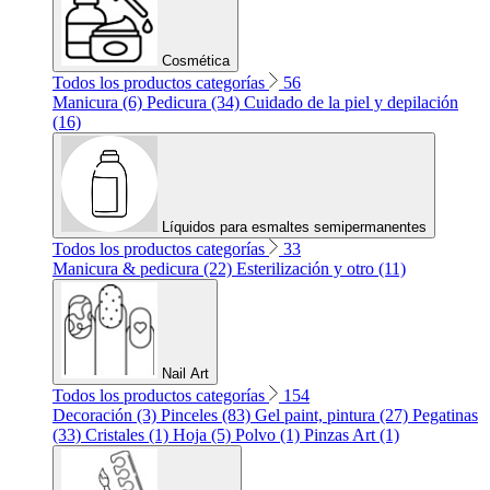
Cosmética
Todos los productos categorías
56
Manicura (6)
Pedicura (34)
Cuidado de la piel y depilación
(16)
Líquidos para esmaltes semipermanentes
Todos los productos categorías
33
Manicura & pedicura (22)
Esterilización y otro (11)
Nail Art
Todos los productos categorías
154
Decoración (3)
Pinceles (83)
Gel paint, pintura (27)
Pegatinas
(33)
Cristales (1)
Hoja (5)
Polvo (1)
Pinzas Art (1)