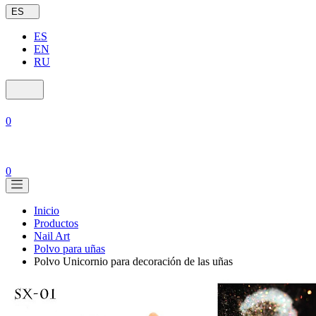
ES
ES
EN
RU
0
0
Inicio
Productos
Nail Art
Polvo para uñas
Polvo Unicornio para decoración de las uñas