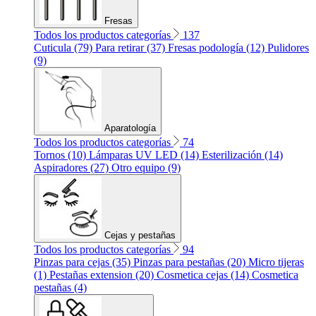
Fresas
Todos los productos categorías
137
Cuticula (79)
Para retirar (37)
Fresas podología (12)
Pulidores
(9)
Aparatología
Todos los productos categorías
74
Tornos (10)
Lámparas UV LED (14)
Esterilización (14)
Aspiradores (27)
Otro equipo (9)
Cejas y pestañas
Todos los productos categorías
94
Pinzas para cejas (35)
Pinzas para pestañas (20)
Micro tijeras
(1)
Pestañas extension (20)
Cosmetica cejas (14)
Cosmetica
pestañas (4)