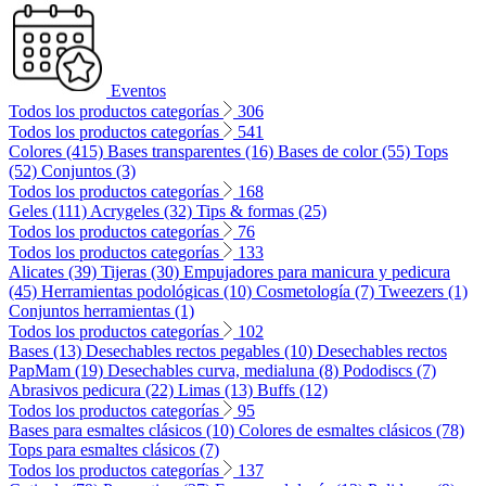
Eventos
Todos los productos categorías
306
Todos los productos categorías
541
Colores (415)
Bases transparentes (16)
Bases de color (55)
Tops
(52)
Conjuntos (3)
Todos los productos categorías
168
Geles (111)
Acrygeles (32)
Tips & formas (25)
Todos los productos categorías
76
Todos los productos categorías
133
Alicates (39)
Tijeras (30)
Empujadores para manicura y pedicura
(45)
Herramientas podológicas (10)
Cosmetología (7)
Tweezers (1)
Conjuntos herramientas (1)
Todos los productos categorías
102
Bases (13)
Desechables rectos pegables (10)
Desechables rectos
PapMam (19)
Desechables curva, medialuna (8)
Pododiscs (7)
Abrasivos pedicura (22)
Limas (13)
Buffs (12)
Todos los productos categorías
95
Bases para esmaltes clásicos (10)
Colores de esmaltes clásicos (78)
Tops para esmaltes clásicos (7)
Todos los productos categorías
137