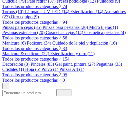
Cuticula (79)
Para retirar (37)
Fresas podología (12)
Pulidores (9)
Todos los productos categorías
74
Tornos (10)
Lámparas UV LED (14)
Esterilización (14)
Aspiradores
(27)
Otro equipo (9)
Todos los productos categorías
94
Pinzas para cejas (35)
Pinzas para pestañas (20)
Micro tijeras (1)
Pestañas extension (20)
Cosmetica cejas (14)
Cosmetica pestañas (4)
Todos los productos categorías
56
Manicura (6)
Pedicura (34)
Cuidado de la piel y depilación (16)
Todos los productos categorías
33
Manicura & pedicura (22)
Esterilización y otro (11)
Todos los productos categorías
154
Decoración (3)
Pinceles (83)
Gel paint, pintura (27)
Pegatinas (33)
Cristales (1)
Hoja (5)
Polvo (1)
Pinzas Art (1)
Todos los productos categorías
95
Todos los productos categorías
0