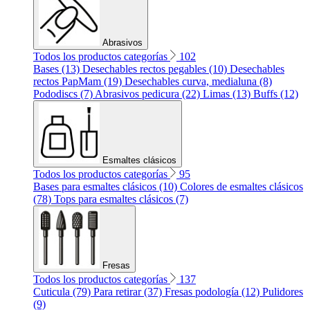
Abrasivos
Todos los productos categorías
102
Bases (13)
Desechables rectos pegables (10)
Desechables
rectos PapMam (19)
Desechables curva, medialuna (8)
Pododiscs (7)
Abrasivos pedicura (22)
Limas (13)
Buffs (12)
Esmaltes clásicos
Todos los productos categorías
95
Bases para esmaltes clásicos (10)
Colores de esmaltes clásicos
(78)
Tops para esmaltes clásicos (7)
Fresas
Todos los productos categorías
137
Cuticula (79)
Para retirar (37)
Fresas podología (12)
Pulidores
(9)