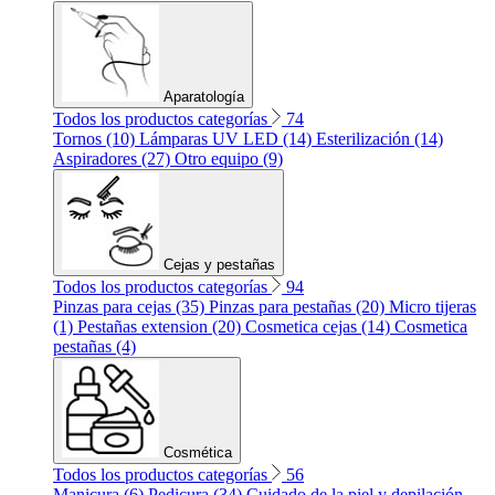
Aparatología
Todos los productos categorías
74
Tornos (10)
Lámparas UV LED (14)
Esterilización (14)
Aspiradores (27)
Otro equipo (9)
Cejas y pestañas
Todos los productos categorías
94
Pinzas para cejas (35)
Pinzas para pestañas (20)
Micro tijeras
(1)
Pestañas extension (20)
Cosmetica cejas (14)
Cosmetica
pestañas (4)
Cosmética
Todos los productos categorías
56
Manicura (6)
Pedicura (34)
Cuidado de la piel y depilación