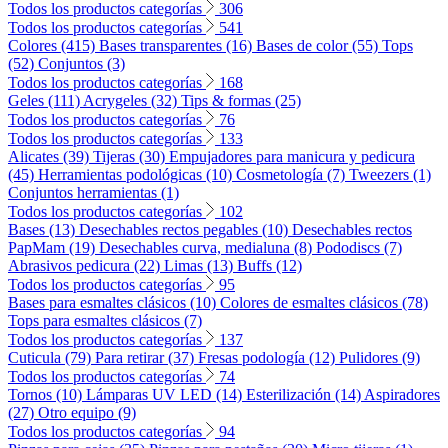
Todos los productos categorías
306
Todos los productos categorías
541
Colores (415)
Bases transparentes (16)
Bases de color (55)
Tops
(52)
Conjuntos (3)
Todos los productos categorías
168
Geles (111)
Acrygeles (32)
Tips & formas (25)
Todos los productos categorías
76
Todos los productos categorías
133
Alicates (39)
Tijeras (30)
Empujadores para manicura y pedicura
(45)
Herramientas podológicas (10)
Cosmetología (7)
Tweezers (1)
Conjuntos herramientas (1)
Todos los productos categorías
102
Bases (13)
Desechables rectos pegables (10)
Desechables rectos
PapMam (19)
Desechables curva, medialuna (8)
Pododiscs (7)
Abrasivos pedicura (22)
Limas (13)
Buffs (12)
Todos los productos categorías
95
Bases para esmaltes clásicos (10)
Colores de esmaltes clásicos (78)
Tops para esmaltes clásicos (7)
Todos los productos categorías
137
Cuticula (79)
Para retirar (37)
Fresas podología (12)
Pulidores (9)
Todos los productos categorías
74
Tornos (10)
Lámparas UV LED (14)
Esterilización (14)
Aspiradores
(27)
Otro equipo (9)
Todos los productos categorías
94