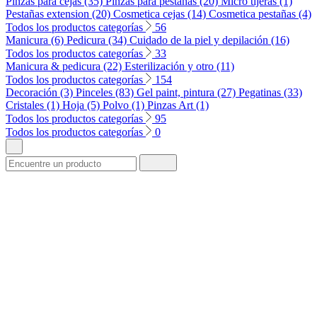
Pinzas para cejas (35)
Pinzas para pestañas (20)
Micro tijeras (1)
Pestañas extension (20)
Cosmetica cejas (14)
Cosmetica pestañas (4)
Todos los productos categorías
56
Manicura (6)
Pedicura (34)
Cuidado de la piel y depilación (16)
Todos los productos categorías
33
Manicura & pedicura (22)
Esterilización y otro (11)
Todos los productos categorías
154
Decoración (3)
Pinceles (83)
Gel paint, pintura (27)
Pegatinas (33)
Cristales (1)
Hoja (5)
Polvo (1)
Pinzas Art (1)
Todos los productos categorías
95
Todos los productos categorías
0