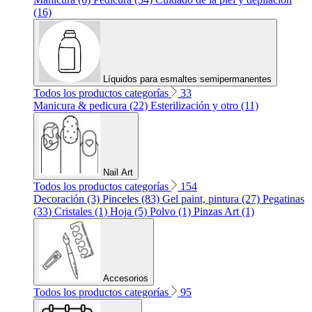
(16)
Líquidos para esmaltes semipermanentes
Todos los productos categorías
33
Manicura & pedicura (22)
Esterilización y otro (11)
Nail Art
Todos los productos categorías
154
Decoración (3)
Pinceles (83)
Gel paint, pintura (27)
Pegatinas
(33)
Cristales (1)
Hoja (5)
Polvo (1)
Pinzas Art (1)
Accesorios
Todos los productos categorías
95