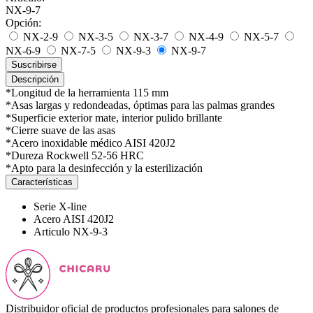
NX-9-7
Opción:
NX-2-9
NX-3-5
NX-3-7
NX-4-9
NX-5-7
NX-6-9
NX-7-5
NX-9-3
NX-9-7
Suscribirse
Descripción
*Longitud de la herramienta 115 mm
*Asas largas y redondeadas, óptimas para las palmas grandes
*Superficie exterior mate, interior pulido brillante
*Cierre suave de las asas
*Acero inoxidable médico AISI 420J2
*Dureza Rockwell 52-56 HRC
*Apto para la desinfección y la esterilización
Características
Serie
X-line
Acero
AISI 420J2
Articulo
NX-9-3
Distribuidor oficial de productos profesionales para salones de