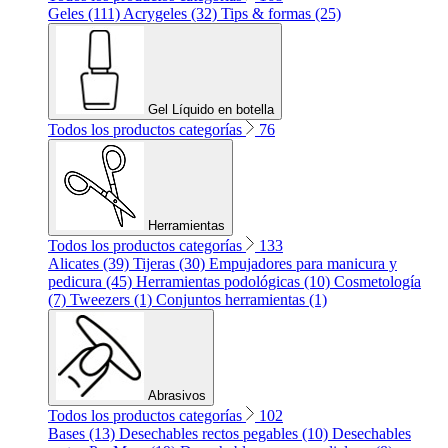
Geles (111)
Acrygeles (32)
Tips & formas (25)
Gel Líquido en botella
Todos los productos categorías
76
Herramientas
Todos los productos categorías
133
Alicates (39)
Tijeras (30)
Empujadores para manicura y
pedicura (45)
Herramientas podológicas (10)
Cosmetología
(7)
Tweezers (1)
Conjuntos herramientas (1)
Abrasivos
Todos los productos categorías
102
Bases (13)
Desechables rectos pegables (10)
Desechables