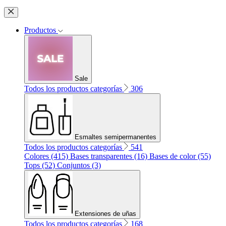
Productos
Sale
Todos los productos categorías
306
Esmaltes semipermanentes
Todos los productos categorías
541
Colores (415)
Bases transparentes (16)
Bases de color (55)
Tops (52)
Conjuntos (3)
Extensiones de uñas
Todos los productos categorías
168