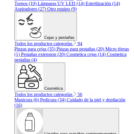
Tornos (10)
Lámparas UV LED (14)
Esterilización (14)
Aspiradores (27)
Otro equipo (9)
Cejas y pestañas
Todos los productos categorías
94
Pinzas para cejas (35)
Pinzas para pestañas (20)
Micro tijeras
(1)
Pestañas extension (20)
Cosmetica cejas (14)
Cosmetica
pestañas (4)
Cosmética
Todos los productos categorías
56
Manicura (6)
Pedicura (34)
Cuidado de la piel y depilación
(16)
Líquidos para esmaltes semipermanentes