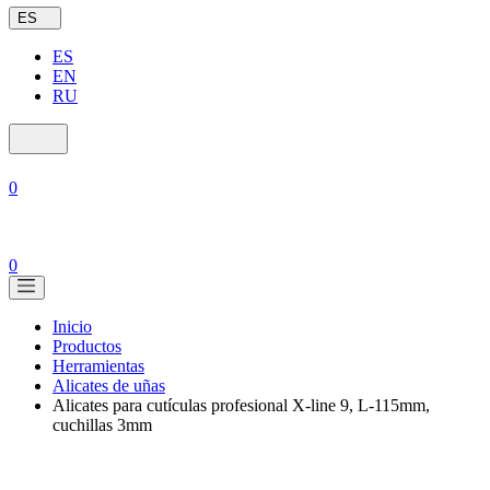
ES
ES
EN
RU
0
0
Inicio
Productos
Herramientas
Alicates de uñas
Alicates para cutículas profesional X-line 9, L-115mm,
cuchillas 3mm