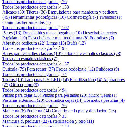
Todos los productos categorías
76
Todos los productos categorías
133
Alicates (39)
Tijeras (30)
Empujadores para manicura y pedicura
(45)
Herramientas podológicas (10)
Cosmetología (7)
Tweezers (1)
Conjuntos herramientas (1)
Todos los productos categorías
102
Bases (13)
Desechables rectos pegables (10)
Desechables rectos
PapMam (19)
Desechables curva, medialuna (8)
Pododiscs (7)
Abrasivos pedicura (22)
Limas (13)
Buffs (12)
Todos los productos categorías
95
Bases para esmaltes clásicos (10)
Colores de esmaltes clásicos (78)
Tops para esmaltes clásicos (7)
Todos los productos categorías
137
Cuticula (79)
Para retirar (37)
Fresas podología (12)
Pulidores (9)
Todos los productos categorías
74
Tornos (10)
Lámparas UV LED (14)
Esterilización (14)
Aspiradores
(27)
Otro equipo (9)
Todos los productos categorías
94
Pinzas para cejas (35)
Pinzas para pestañas (20)
Micro tijeras (1)
Pestañas extension (20)
Cosmetica cejas (14)
Cosmetica pestañas (4)
Todos los productos categorías
56
Manicura (6)
Pedicura (34)
Cuidado de la piel y depilación (16)
Todos los productos categorías
33
Manicura & pedicura (22)
Esterilización y otro (11)
Todos los productos categorías
154