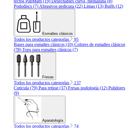
rectos PapMam (19)
Desechables curva, medialuna (8)
Pododiscs (7)
Abrasivos pedicura (22)
Limas (13)
Buffs (12)
Esmaltes clásicos
Todos los productos categorías
95
Bases para esmaltes clásicos (10)
Colores de esmaltes clásicos
(78)
Tops para esmaltes clásicos (7)
Fresas
Todos los productos categorías
137
Cuticula (79)
Para retirar (37)
Fresas podología (12)
Pulidores
(9)
Aparatología
Todos los productos categorías
74