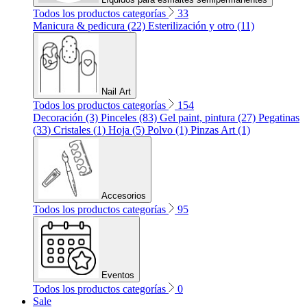
Todos los productos categorías
33
Manicura & pedicura (22)
Esterilización y otro (11)
Nail Art
Todos los productos categorías
154
Decoración (3)
Pinceles (83)
Gel paint, pintura (27)
Pegatinas
(33)
Cristales (1)
Hoja (5)
Polvo (1)
Pinzas Art (1)
Accesorios
Todos los productos categorías
95
Eventos
Todos los productos categorías
0
Sale