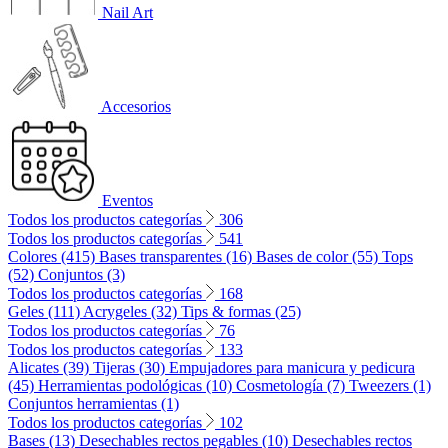
Nail Art
Accesorios
Eventos
Todos los productos categorías
306
Todos los productos categorías
541
Colores (415)
Bases transparentes (16)
Bases de color (55)
Tops
(52)
Conjuntos (3)
Todos los productos categorías
168
Geles (111)
Acrygeles (32)
Tips & formas (25)
Todos los productos categorías
76
Todos los productos categorías
133
Alicates (39)
Tijeras (30)
Empujadores para manicura y pedicura
(45)
Herramientas podológicas (10)
Cosmetología (7)
Tweezers (1)
Conjuntos herramientas (1)
Todos los productos categorías
102
Bases (13)
Desechables rectos pegables (10)
Desechables rectos