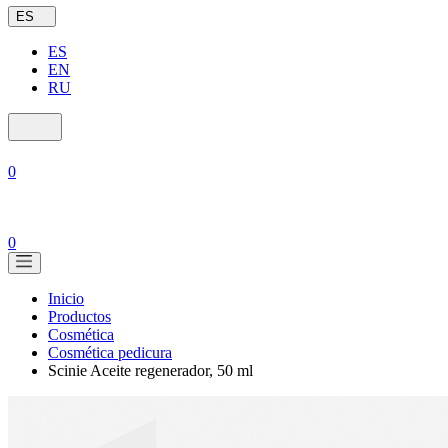
ES
ES
EN
RU
0
0
Inicio
Productos
Cosmética
Cosmética pedicura
Scinie Aceite regenerador, 50 ml