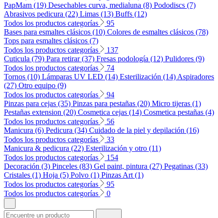
PapMam (19)
Desechables curva, medialuna (8)
Pododiscs (7)
Abrasivos pedicura (22)
Limas (13)
Buffs (12)
Todos los productos categorías
95
Bases para esmaltes clásicos (10)
Colores de esmaltes clásicos (78)
Tops para esmaltes clásicos (7)
Todos los productos categorías
137
Cuticula (79)
Para retirar (37)
Fresas podología (12)
Pulidores (9)
Todos los productos categorías
74
Tornos (10)
Lámparas UV LED (14)
Esterilización (14)
Aspiradores
(27)
Otro equipo (9)
Todos los productos categorías
94
Pinzas para cejas (35)
Pinzas para pestañas (20)
Micro tijeras (1)
Pestañas extension (20)
Cosmetica cejas (14)
Cosmetica pestañas (4)
Todos los productos categorías
56
Manicura (6)
Pedicura (34)
Cuidado de la piel y depilación (16)
Todos los productos categorías
33
Manicura & pedicura (22)
Esterilización y otro (11)
Todos los productos categorías
154
Decoración (3)
Pinceles (83)
Gel paint, pintura (27)
Pegatinas (33)
Cristales (1)
Hoja (5)
Polvo (1)
Pinzas Art (1)
Todos los productos categorías
95
Todos los productos categorías
0