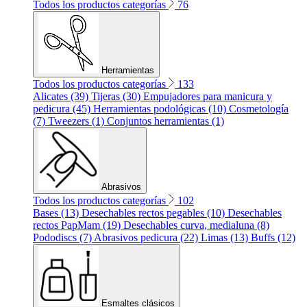
Todos los productos categorías
76
Herramientas
Todos los productos categorías
133
Alicates (39)
Tijeras (30)
Empujadores para manicura y
pedicura (45)
Herramientas podológicas (10)
Cosmetología
(7)
Tweezers (1)
Conjuntos herramientas (1)
Abrasivos
Todos los productos categorías
102
Bases (13)
Desechables rectos pegables (10)
Desechables
rectos PapMam (19)
Desechables curva, medialuna (8)
Pododiscs (7)
Abrasivos pedicura (22)
Limas (13)
Buffs (12)
Esmaltes clásicos