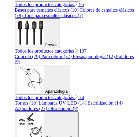
Todos los productos categorías
95
Bases para esmaltes clásicos (10)
Colores de esmaltes clásicos
(78)
Tops para esmaltes clásicos (7)
Fresas
Todos los productos categorías
137
Cuticula (79)
Para retirar (37)
Fresas podología (12)
Pulidores
(9)
Aparatología
Todos los productos categorías
74
Tornos (10)
Lámparas UV LED (14)
Esterilización (14)
Aspiradores (27)
Otro equipo (9)