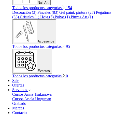
Nail Art
Todos los productos categorías
154
Decoración (3)
Pinceles (83)
Gel paint, pintura (27)
Pegatinas
(33)
Cristales (1)
Hoja (5)
Polvo (1)
Pinzas Art (1)
Accesorios
Todos los productos categorías
95
Eventos
Todos los productos categorías
0
Sale
Ofertas
Servicios
Cursos Anna Tsukanova
Cursos Ariela Ungurean
Grabado
Marcas
Contacto