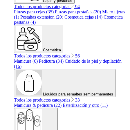
Cejas y pestañas
Todos los productos categorías
94
Pinzas para cejas (35)
Pinzas para pestañas (20)
Micro tijeras
(1)
Pestañas extension (20)
Cosmetica cejas (14)
Cosmetica
pestañas (4)
Cosmética
Todos los productos categorías
56
Manicura (6)
Pedicura (34)
Cuidado de la piel y depilación
(16)
Líquidos para esmaltes semipermanentes
Todos los productos categorías
33
Manicura & pedicura (22)
Esterilización y otro (11)