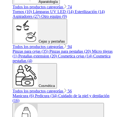
Aparatología
Todos los productos categorías
74
Tornos (10)
Lámparas UV LED (14)
Esterilización (14)
Aspiradores (27)
Otro equipo (9)
Cejas y pestañas
Todos los productos categorías
94
Pinzas para cejas (35)
Pinzas para pestañas (20)
Micro tijeras
(1)
Pestañas extension (20)
Cosmetica cejas (14)
Cosmetica
pestañas (4)
Cosmética
Todos los productos categorías
56
Manicura (6)
Pedicura (34)
Cuidado de la piel y depilación
(16)