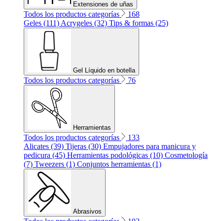
Extensiones de uñas
Todos los productos categorías
168
Geles (111)
Acrygeles (32)
Tips & formas (25)
Gel Líquido en botella
Todos los productos categorías
76
Herramientas
Todos los productos categorías
133
Alicates (39)
Tijeras (30)
Empujadores para manicura y
pedicura (45)
Herramientas podológicas (10)
Cosmetología
(7)
Tweezers (1)
Conjuntos herramientas (1)
Abrasivos