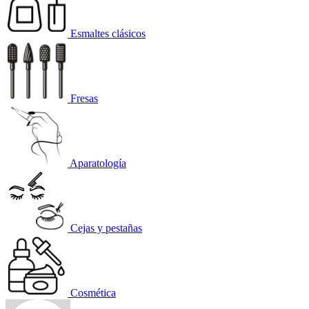
Esmaltes clásicos
Fresas
Aparatología
Cejas y pestañas
Cosmética