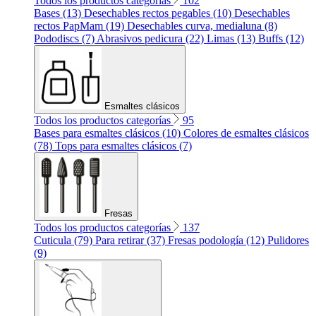
Todos los productos categorías
102
Bases (13)
Desechables rectos pegables (10)
Desechables
rectos PapMam (19)
Desechables curva, medialuna (8)
Pododiscs (7)
Abrasivos pedicura (22)
Limas (13)
Buffs (12)
Esmaltes clásicos
Todos los productos categorías
95
Bases para esmaltes clásicos (10)
Colores de esmaltes clásicos
(78)
Tops para esmaltes clásicos (7)
Fresas
Todos los productos categorías
137
Cuticula (79)
Para retirar (37)
Fresas podología (12)
Pulidores
(9)