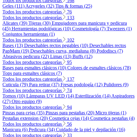
Todos los productos categorías
168
Geles (111)
Acrygeles (32)
Tips & formas (25)
Todos los productos categorías
76
Todos los productos categorías
133
Alicates (39)
Tijeras (30)
Empujadores para manicura y pedicura
(45)
Herramientas podológicas (10)
Cosmetología (7)
Tweezers (1)
Conjuntos herramientas (1)
Todos los productos categorías
102
Bases (13)
Desechables rectos pegables (10)
Desechables rectos
PapMam (19)
Desechables curva, medialuna (8)
Pododiscs (7)
Abrasivos pedicura (22)
Limas (13)
Buffs (12)
Todos los productos categorías
95
Bases para esmaltes clásicos (10)
Colores de esmaltes clásicos (78)
Tops para esmaltes clásicos (7)
Todos los productos categorías
137
Cuticula (79)
Para retirar (37)
Fresas podología (12)
Pulidores (9)
Todos los productos categorías
74
Tornos (10)
Lámparas UV LED (14)
Esterilización (14)
Aspiradores
(27)
Otro equipo (9)
Todos los productos categorías
94
Pinzas para cejas (35)
Pinzas para pestañas (20)
Micro tijeras (1)
Pestañas extension (20)
Cosmetica cejas (14)
Cosmetica pestañas (4)
Todos los productos categorías
56
Manicura (6)
Pedicura (34)
Cuidado de la piel y depilación (16)
Todos los productos categorías
33