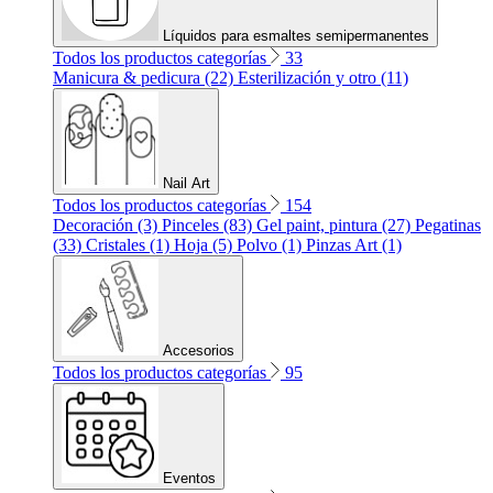
Líquidos para esmaltes semipermanentes
Todos los productos categorías
33
Manicura & pedicura (22)
Esterilización y otro (11)
Nail Art
Todos los productos categorías
154
Decoración (3)
Pinceles (83)
Gel paint, pintura (27)
Pegatinas
(33)
Cristales (1)
Hoja (5)
Polvo (1)
Pinzas Art (1)
Accesorios
Todos los productos categorías
95
Eventos