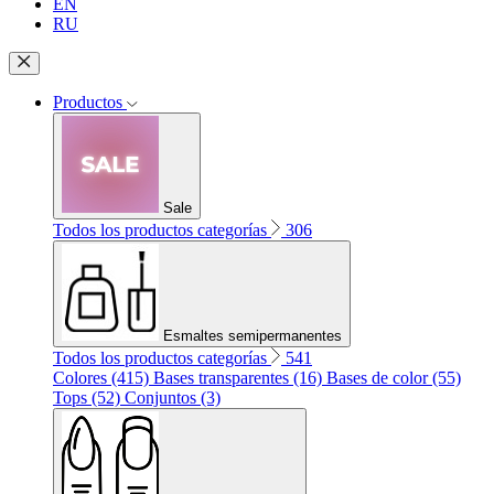
EN
RU
Productos
Sale
Todos los productos categorías
306
Esmaltes semipermanentes
Todos los productos categorías
541
Colores (415)
Bases transparentes (16)
Bases de color (55)
Tops (52)
Conjuntos (3)