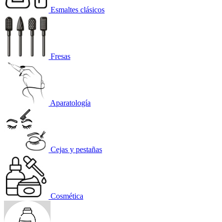
Esmaltes clásicos
Fresas
Aparatología
Cejas y pestañas
Cosmética