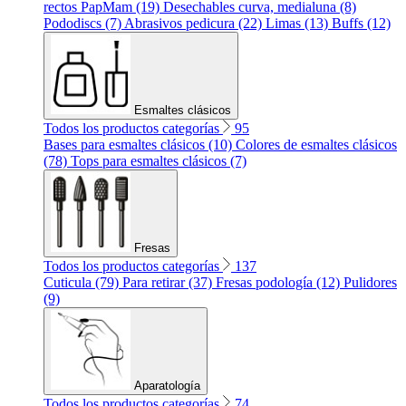
rectos PapMam (19)
Desechables curva, medialuna (8)
Pododiscs (7)
Abrasivos pedicura (22)
Limas (13)
Buffs (12)
Esmaltes clásicos
Todos los productos categorías
95
Bases para esmaltes clásicos (10)
Colores de esmaltes clásicos
(78)
Tops para esmaltes clásicos (7)
Fresas
Todos los productos categorías
137
Cuticula (79)
Para retirar (37)
Fresas podología (12)
Pulidores
(9)
Aparatología
Todos los productos categorías
74