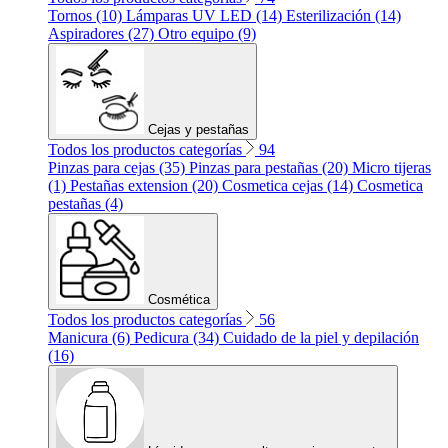
Tornos (10)
Lámparas UV LED (14)
Esterilización (14)
Aspiradores (27)
Otro equipo (9)
Cejas y pestañas
Todos los productos categorías
94
Pinzas para cejas (35)
Pinzas para pestañas (20)
Micro tijeras
(1)
Pestañas extension (20)
Cosmetica cejas (14)
Cosmetica
pestañas (4)
Cosmética
Todos los productos categorías
56
Manicura (6)
Pedicura (34)
Cuidado de la piel y depilación
(16)