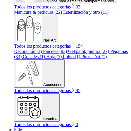
Líquidos para esmaltes semipermanentes
Todos los productos categorías
33
Manicura & pedicura (22)
Esterilización y otro (11)
Nail Art
Todos los productos categorías
154
Decoración (3)
Pinceles (83)
Gel paint, pintura (27)
Pegatinas
(33)
Cristales (1)
Hoja (5)
Polvo (1)
Pinzas Art (1)
Accesorios
Todos los productos categorías
95
Eventos
Todos los productos categorías
0
Sale