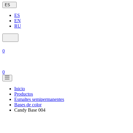
ES
ES
EN
RU
0
0
Inicio
Productos
Esmaltes semipermanentes
Bases de color
Candy Base 004