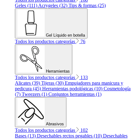
Geles (111)
Acrygeles (32)
Tips & formas (25)
Gel Líquido en botella
Todos los productos categorías
76
Herramientas
Todos los productos categorías
133
Alicates (39)
Tijeras (30)
Empujadores para manicura y
pedicura (45)
Herramientas podológicas (10)
Cosmetología
(7)
Tweezers (1)
Conjuntos herramientas (1)
Abrasivos
Todos los productos categorías
102
Bases (13)
Desechables rectos pegables (10)
Desechables