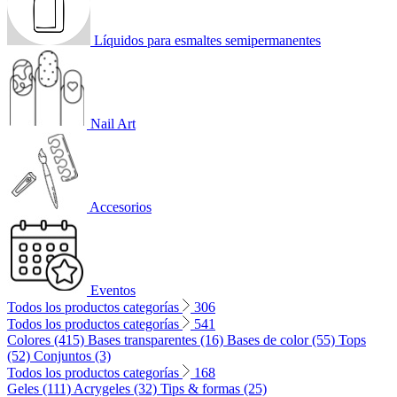
Líquidos para esmaltes semipermanentes
Nail Art
Accesorios
Eventos
Todos los productos categorías
306
Todos los productos categorías
541
Colores (415)
Bases transparentes (16)
Bases de color (55)
Tops
(52)
Conjuntos (3)
Todos los productos categorías
168
Geles (111)
Acrygeles (32)
Tips & formas (25)