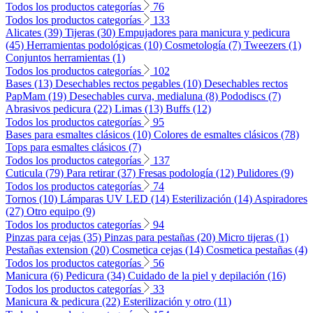
Todos los productos categorías
76
Todos los productos categorías
133
Alicates (39)
Tijeras (30)
Empujadores para manicura y pedicura
(45)
Herramientas podológicas (10)
Cosmetología (7)
Tweezers (1)
Conjuntos herramientas (1)
Todos los productos categorías
102
Bases (13)
Desechables rectos pegables (10)
Desechables rectos
PapMam (19)
Desechables curva, medialuna (8)
Pododiscs (7)
Abrasivos pedicura (22)
Limas (13)
Buffs (12)
Todos los productos categorías
95
Bases para esmaltes clásicos (10)
Colores de esmaltes clásicos (78)
Tops para esmaltes clásicos (7)
Todos los productos categorías
137
Cuticula (79)
Para retirar (37)
Fresas podología (12)
Pulidores (9)
Todos los productos categorías
74
Tornos (10)
Lámparas UV LED (14)
Esterilización (14)
Aspiradores
(27)
Otro equipo (9)
Todos los productos categorías
94
Pinzas para cejas (35)
Pinzas para pestañas (20)
Micro tijeras (1)
Pestañas extension (20)
Cosmetica cejas (14)
Cosmetica pestañas (4)
Todos los productos categorías
56
Manicura (6)
Pedicura (34)
Cuidado de la piel y depilación (16)
Todos los productos categorías
33
Manicura & pedicura (22)
Esterilización y otro (11)