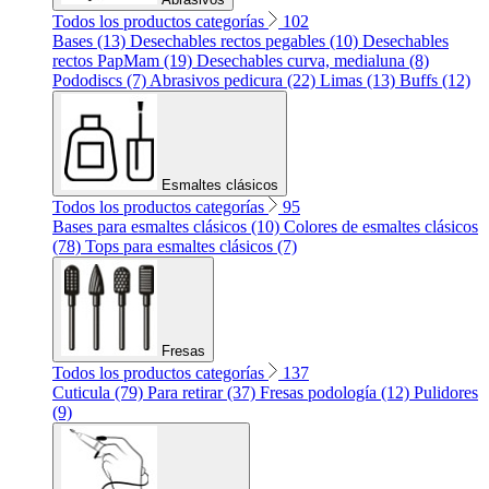
Todos los productos categorías
102
Bases (13)
Desechables rectos pegables (10)
Desechables
rectos PapMam (19)
Desechables curva, medialuna (8)
Pododiscs (7)
Abrasivos pedicura (22)
Limas (13)
Buffs (12)
Esmaltes clásicos
Todos los productos categorías
95
Bases para esmaltes clásicos (10)
Colores de esmaltes clásicos
(78)
Tops para esmaltes clásicos (7)
Fresas
Todos los productos categorías
137
Cuticula (79)
Para retirar (37)
Fresas podología (12)
Pulidores
(9)