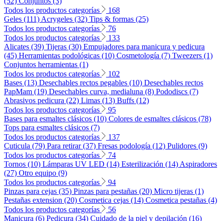
(52)
Conjuntos (3)
Todos los productos categorías
168
Geles (111)
Acrygeles (32)
Tips & formas (25)
Todos los productos categorías
76
Todos los productos categorías
133
Alicates (39)
Tijeras (30)
Empujadores para manicura y pedicura
(45)
Herramientas podológicas (10)
Cosmetología (7)
Tweezers (1)
Conjuntos herramientas (1)
Todos los productos categorías
102
Bases (13)
Desechables rectos pegables (10)
Desechables rectos
PapMam (19)
Desechables curva, medialuna (8)
Pododiscs (7)
Abrasivos pedicura (22)
Limas (13)
Buffs (12)
Todos los productos categorías
95
Bases para esmaltes clásicos (10)
Colores de esmaltes clásicos (78)
Tops para esmaltes clásicos (7)
Todos los productos categorías
137
Cuticula (79)
Para retirar (37)
Fresas podología (12)
Pulidores (9)
Todos los productos categorías
74
Tornos (10)
Lámparas UV LED (14)
Esterilización (14)
Aspiradores
(27)
Otro equipo (9)
Todos los productos categorías
94
Pinzas para cejas (35)
Pinzas para pestañas (20)
Micro tijeras (1)
Pestañas extension (20)
Cosmetica cejas (14)
Cosmetica pestañas (4)
Todos los productos categorías
56
Manicura (6)
Pedicura (34)
Cuidado de la piel y depilación (16)