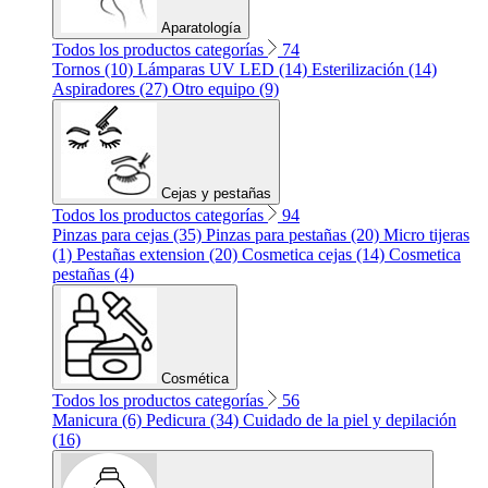
Aparatología
Todos los productos categorías
74
Tornos (10)
Lámparas UV LED (14)
Esterilización (14)
Aspiradores (27)
Otro equipo (9)
Cejas y pestañas
Todos los productos categorías
94
Pinzas para cejas (35)
Pinzas para pestañas (20)
Micro tijeras
(1)
Pestañas extension (20)
Cosmetica cejas (14)
Cosmetica
pestañas (4)
Cosmética
Todos los productos categorías
56
Manicura (6)
Pedicura (34)
Cuidado de la piel y depilación
(16)