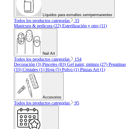
Líquidos para esmaltes semipermanentes
Todos los productos categorías
33
Manicura & pedicura (22)
Esterilización y otro (11)
Nail Art
Todos los productos categorías
154
Decoración (3)
Pinceles (83)
Gel paint, pintura (27)
Pegatinas
(33)
Cristales (1)
Hoja (5)
Polvo (1)
Pinzas Art (1)
Accesorios
Todos los productos categorías
95