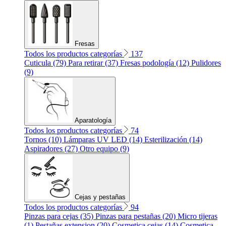
Fresas
Todos los productos categorías
137
Cuticula (79)
Para retirar (37)
Fresas podología (12)
Pulidores
(9)
Aparatología
Todos los productos categorías
74
Tornos (10)
Lámparas UV LED (14)
Esterilización (14)
Aspiradores (27)
Otro equipo (9)
Cejas y pestañas
Todos los productos categorías
94
Pinzas para cejas (35)
Pinzas para pestañas (20)
Micro tijeras
(1)
Pestañas extension (20)
Cosmetica cejas (14)
Cosmetica