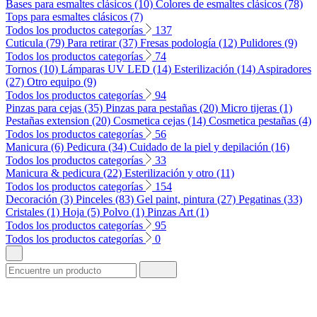
Bases para esmaltes clásicos (10)
Colores de esmaltes clásicos (78)
Tops para esmaltes clásicos (7)
Todos los productos categorías
137
Cuticula (79)
Para retirar (37)
Fresas podología (12)
Pulidores (9)
Todos los productos categorías
74
Tornos (10)
Lámparas UV LED (14)
Esterilización (14)
Aspiradores
(27)
Otro equipo (9)
Todos los productos categorías
94
Pinzas para cejas (35)
Pinzas para pestañas (20)
Micro tijeras (1)
Pestañas extension (20)
Cosmetica cejas (14)
Cosmetica pestañas (4)
Todos los productos categorías
56
Manicura (6)
Pedicura (34)
Cuidado de la piel y depilación (16)
Todos los productos categorías
33
Manicura & pedicura (22)
Esterilización y otro (11)
Todos los productos categorías
154
Decoración (3)
Pinceles (83)
Gel paint, pintura (27)
Pegatinas (33)
Cristales (1)
Hoja (5)
Polvo (1)
Pinzas Art (1)
Todos los productos categorías
95
Todos los productos categorías
0