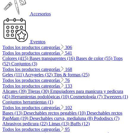
Accesorios
Eventos
Todos los productos categorías
306
Todos los productos categorías
541
Colores (415)
Bases transparentes (16)
Bases de color (55)
Tops
(52)
Conjuntos (3)
Todos los productos categorías
168
Geles (111)
Acrygeles (32)
Tips & formas (25)
Todos los productos categorías
76
Todos los productos categorías
133
Alicates (39)
Tijeras (30)
Empujadores para manicura y pedicura
(45)
Herramientas podológicas (10)
Cosmetología (7)
Tweezers (1)
Conjuntos herramientas (1)
Todos los productos categorías
102
Bases (13)
Desechables rectos pegables (10)
Desechables rectos
PapMam (19)
Desechables curva, medialuna (8)
Pododiscs (7)
Abrasivos pedicura (22)
Limas (13)
Buffs (12)
Todos los productos categorías
95