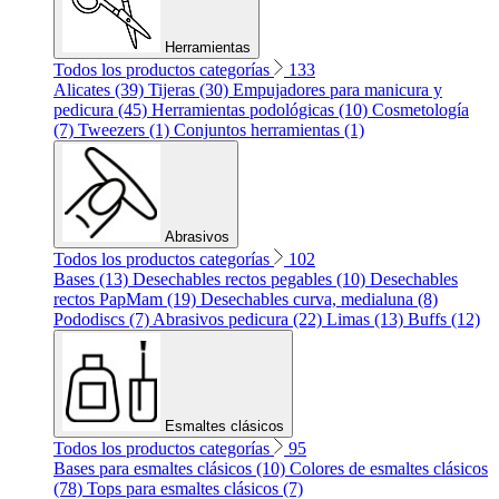
Herramientas
Todos los productos categorías
133
Alicates (39)
Tijeras (30)
Empujadores para manicura y
pedicura (45)
Herramientas podológicas (10)
Cosmetología
(7)
Tweezers (1)
Conjuntos herramientas (1)
Abrasivos
Todos los productos categorías
102
Bases (13)
Desechables rectos pegables (10)
Desechables
rectos PapMam (19)
Desechables curva, medialuna (8)
Pododiscs (7)
Abrasivos pedicura (22)
Limas (13)
Buffs (12)
Esmaltes clásicos
Todos los productos categorías
95
Bases para esmaltes clásicos (10)
Colores de esmaltes clásicos
(78)
Tops para esmaltes clásicos (7)