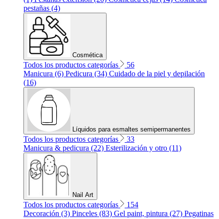
pestañas (4)
Cosmética
Todos los productos categorías
56
Manicura (6)
Pedicura (34)
Cuidado de la piel y depilación
(16)
Líquidos para esmaltes semipermanentes
Todos los productos categorías
33
Manicura & pedicura (22)
Esterilización y otro (11)
Nail Art
Todos los productos categorías
154
Decoración (3)
Pinceles (83)
Gel paint, pintura (27)
Pegatinas