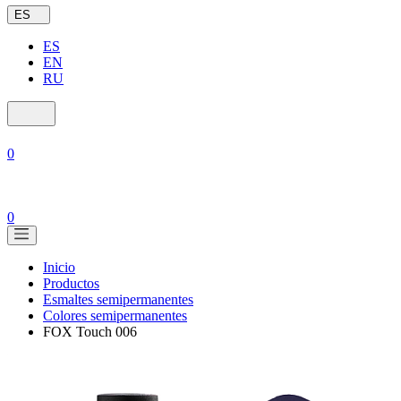
ES
ES
EN
RU
0
0
Inicio
Productos
Esmaltes semipermanentes
Colores semipermanentes
FOX Touch 006