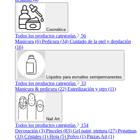
Cosmética
Todos los productos categorías
56
Manicura (6)
Pedicura (34)
Cuidado de la piel y depilación
(16)
Líquidos para esmaltes semipermanentes
Todos los productos categorías
33
Manicura & pedicura (22)
Esterilización y otro (11)
Nail Art
Todos los productos categorías
154
Decoración (3)
Pinceles (83)
Gel paint, pintura (27)
Pegatinas
(33)
Cristales (1)
Hoja (5)
Polvo (1)
Pinzas Art (1)