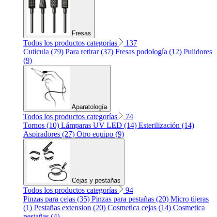
Fresas
Todos los productos categorías
137
Cuticula (79)
Para retirar (37)
Fresas podología (12)
Pulidores
(9)
Aparatología
Todos los productos categorías
74
Tornos (10)
Lámparas UV LED (14)
Esterilización (14)
Aspiradores (27)
Otro equipo (9)
Cejas y pestañas
Todos los productos categorías
94
Pinzas para cejas (35)
Pinzas para pestañas (20)
Micro tijeras
(1)
Pestañas extension (20)
Cosmetica cejas (14)
Cosmetica
pestañas (4)