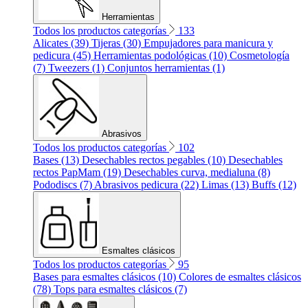
Herramientas
Todos los productos categorías
133
Alicates (39)
Tijeras (30)
Empujadores para manicura y
pedicura (45)
Herramientas podológicas (10)
Cosmetología
(7)
Tweezers (1)
Conjuntos herramientas (1)
Abrasivos
Todos los productos categorías
102
Bases (13)
Desechables rectos pegables (10)
Desechables
rectos PapMam (19)
Desechables curva, medialuna (8)
Pododiscs (7)
Abrasivos pedicura (22)
Limas (13)
Buffs (12)
Esmaltes clásicos
Todos los productos categorías
95
Bases para esmaltes clásicos (10)
Colores de esmaltes clásicos
(78)
Tops para esmaltes clásicos (7)