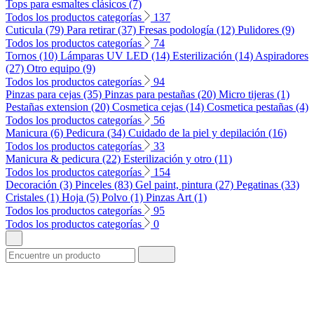
Tops para esmaltes clásicos (7)
Todos los productos categorías
137
Cuticula (79)
Para retirar (37)
Fresas podología (12)
Pulidores (9)
Todos los productos categorías
74
Tornos (10)
Lámparas UV LED (14)
Esterilización (14)
Aspiradores
(27)
Otro equipo (9)
Todos los productos categorías
94
Pinzas para cejas (35)
Pinzas para pestañas (20)
Micro tijeras (1)
Pestañas extension (20)
Cosmetica cejas (14)
Cosmetica pestañas (4)
Todos los productos categorías
56
Manicura (6)
Pedicura (34)
Cuidado de la piel y depilación (16)
Todos los productos categorías
33
Manicura & pedicura (22)
Esterilización y otro (11)
Todos los productos categorías
154
Decoración (3)
Pinceles (83)
Gel paint, pintura (27)
Pegatinas (33)
Cristales (1)
Hoja (5)
Polvo (1)
Pinzas Art (1)
Todos los productos categorías
95
Todos los productos categorías
0