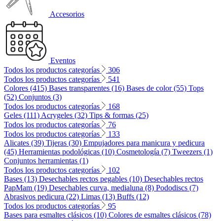
Accesorios
Eventos
Todos los productos categorías
306
Todos los productos categorías
541
Colores (415)
Bases transparentes (16)
Bases de color (55)
Tops
(52)
Conjuntos (3)
Todos los productos categorías
168
Geles (111)
Acrygeles (32)
Tips & formas (25)
Todos los productos categorías
76
Todos los productos categorías
133
Alicates (39)
Tijeras (30)
Empujadores para manicura y pedicura
(45)
Herramientas podológicas (10)
Cosmetología (7)
Tweezers (1)
Conjuntos herramientas (1)
Todos los productos categorías
102
Bases (13)
Desechables rectos pegables (10)
Desechables rectos
PapMam (19)
Desechables curva, medialuna (8)
Pododiscs (7)
Abrasivos pedicura (22)
Limas (13)
Buffs (12)
Todos los productos categorías
95
Bases para esmaltes clásicos (10)
Colores de esmaltes clásicos (78)