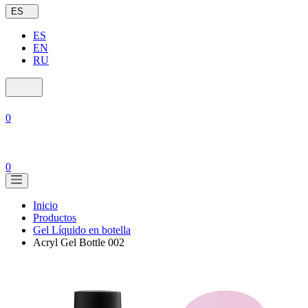
ES
ES
EN
RU
0
0
Inicio
Productos
Gel Líquido en botella
Acryl Gel Bottle 002