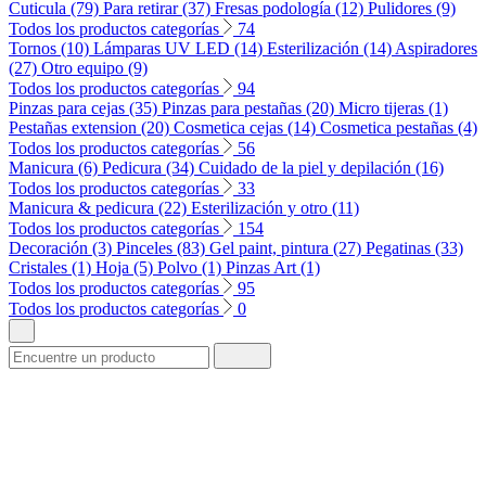
Cuticula (79)
Para retirar (37)
Fresas podología (12)
Pulidores (9)
Todos los productos categorías
74
Tornos (10)
Lámparas UV LED (14)
Esterilización (14)
Aspiradores
(27)
Otro equipo (9)
Todos los productos categorías
94
Pinzas para cejas (35)
Pinzas para pestañas (20)
Micro tijeras (1)
Pestañas extension (20)
Cosmetica cejas (14)
Cosmetica pestañas (4)
Todos los productos categorías
56
Manicura (6)
Pedicura (34)
Cuidado de la piel y depilación (16)
Todos los productos categorías
33
Manicura & pedicura (22)
Esterilización y otro (11)
Todos los productos categorías
154
Decoración (3)
Pinceles (83)
Gel paint, pintura (27)
Pegatinas (33)
Cristales (1)
Hoja (5)
Polvo (1)
Pinzas Art (1)
Todos los productos categorías
95
Todos los productos categorías
0