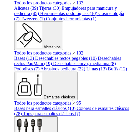
Todos los productos categorías
133
Alicates (39)
Tijeras (30)
Empujadores para manicura y
pedicura (45)
Herramientas podológicas (10)
Cosmetología
(7)
Tweezers (1)
Conjuntos herramientas (1)
Abrasivos
Todos los productos categorías
102
Bases (13)
Desechables rectos pegables (10)
Desechables
rectos PapMam (19)
Desechables curva, medialuna (8)
Pododiscs (7)
Abrasivos pedicura (22)
Limas (13)
Buffs (12)
Esmaltes clásicos
Todos los productos categorías
95
Bases para esmaltes clásicos (10)
Colores de esmaltes clásicos
(78)
Tops para esmaltes clásicos (7)