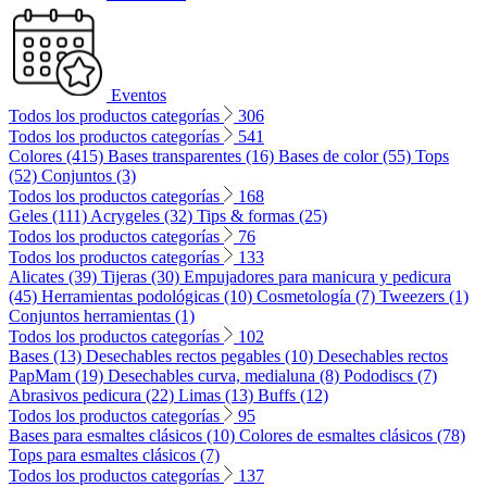
Eventos
Todos los productos categorías
306
Todos los productos categorías
541
Colores (415)
Bases transparentes (16)
Bases de color (55)
Tops
(52)
Conjuntos (3)
Todos los productos categorías
168
Geles (111)
Acrygeles (32)
Tips & formas (25)
Todos los productos categorías
76
Todos los productos categorías
133
Alicates (39)
Tijeras (30)
Empujadores para manicura y pedicura
(45)
Herramientas podológicas (10)
Cosmetología (7)
Tweezers (1)
Conjuntos herramientas (1)
Todos los productos categorías
102
Bases (13)
Desechables rectos pegables (10)
Desechables rectos
PapMam (19)
Desechables curva, medialuna (8)
Pododiscs (7)
Abrasivos pedicura (22)
Limas (13)
Buffs (12)
Todos los productos categorías
95
Bases para esmaltes clásicos (10)
Colores de esmaltes clásicos (78)
Tops para esmaltes clásicos (7)
Todos los productos categorías
137