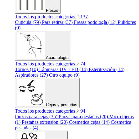
Fresas
Todos los productos categorías
137
Cuticula (79)
Para retirar (37)
Fresas podología (12)
Pulidores
(9)
Aparatología
Todos los productos categorías
74
Tornos (10)
Lámparas UV LED (14)
Esterilización (14)
Aspiradores (27)
Otro equipo (9)
Cejas y pestañas
Todos los productos categorías
94
Pinzas para cejas (35)
Pinzas para pestañas (20)
Micro tijeras
(1)
Pestañas extension (20)
Cosmetica cejas (14)
Cosmetica
pestañas (4)