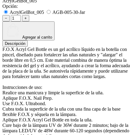
AcrylGelBot_005
Opción:
AcrylGelBot_005
AGB-005-30-Jar
−
+
Agregar al carrito
Descripción
F.O.X Acryl Gel Bottle es un gel acrílico líquido en la botella con
pincel, diseñado para fortalecer las uñas naturales y "alargar" el
borde libre en 0,5 cm. Este material combina de manera óptima la
resistencia del gel y el acrílico, ayudando a crear la forma adecuada
de la placa de la uña. Se autonivela rápidamente y puede utilizarse
para fortalecer tanto uñas naturales cortas como largas.
Instrucciones de uso:
Realice una manicura y limpie la superficie de la uña.
Aplique F.O.X. Nail Prep.
Use F.O.X. Ultrabond.
Cubra toda la superficie de la uña con una fina capa de la base
flexible F.O.X y séquela en la lámpara.
Aplique F.O.X Acryl Gel Bottle en toda la uña.
Cure bajo de la lámpara UV de 36W durante 2 minutos; bajo de la
lámpara LED/UV de 48W durante 60-120 segundos (dependiendo