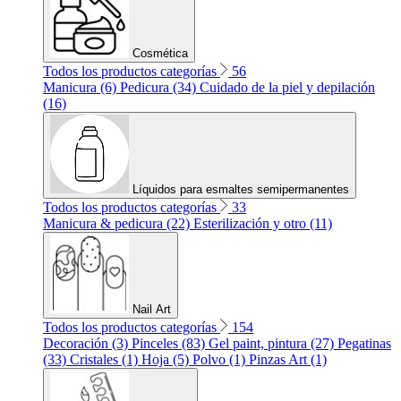
Cosmética
Todos los productos categorías
56
Manicura (6)
Pedicura (34)
Cuidado de la piel y depilación
(16)
Líquidos para esmaltes semipermanentes
Todos los productos categorías
33
Manicura & pedicura (22)
Esterilización y otro (11)
Nail Art
Todos los productos categorías
154
Decoración (3)
Pinceles (83)
Gel paint, pintura (27)
Pegatinas
(33)
Cristales (1)
Hoja (5)
Polvo (1)
Pinzas Art (1)