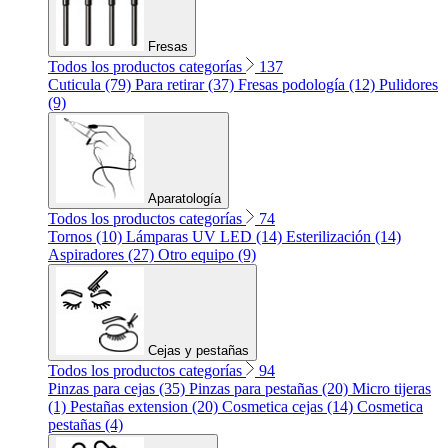
Fresas
Todos los productos categorías
137
Cuticula (79)
Para retirar (37)
Fresas podología (12)
Pulidores
(9)
Aparatología
Todos los productos categorías
74
Tornos (10)
Lámparas UV LED (14)
Esterilización (14)
Aspiradores (27)
Otro equipo (9)
Cejas y pestañas
Todos los productos categorías
94
Pinzas para cejas (35)
Pinzas para pestañas (20)
Micro tijeras
(1)
Pestañas extension (20)
Cosmetica cejas (14)
Cosmetica
pestañas (4)