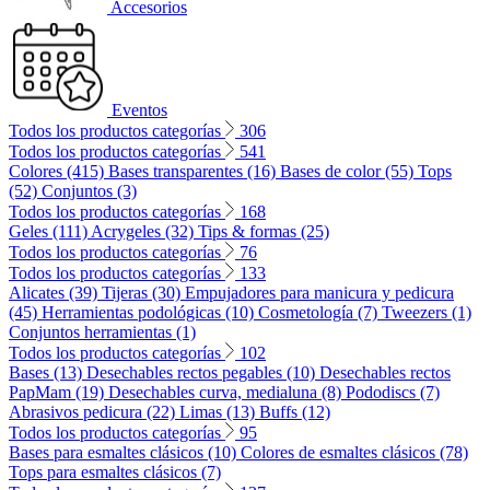
Accesorios
Eventos
Todos los productos categorías
306
Todos los productos categorías
541
Colores (415)
Bases transparentes (16)
Bases de color (55)
Tops
(52)
Conjuntos (3)
Todos los productos categorías
168
Geles (111)
Acrygeles (32)
Tips & formas (25)
Todos los productos categorías
76
Todos los productos categorías
133
Alicates (39)
Tijeras (30)
Empujadores para manicura y pedicura
(45)
Herramientas podológicas (10)
Cosmetología (7)
Tweezers (1)
Conjuntos herramientas (1)
Todos los productos categorías
102
Bases (13)
Desechables rectos pegables (10)
Desechables rectos
PapMam (19)
Desechables curva, medialuna (8)
Pododiscs (7)
Abrasivos pedicura (22)
Limas (13)
Buffs (12)
Todos los productos categorías
95
Bases para esmaltes clásicos (10)
Colores de esmaltes clásicos (78)
Tops para esmaltes clásicos (7)