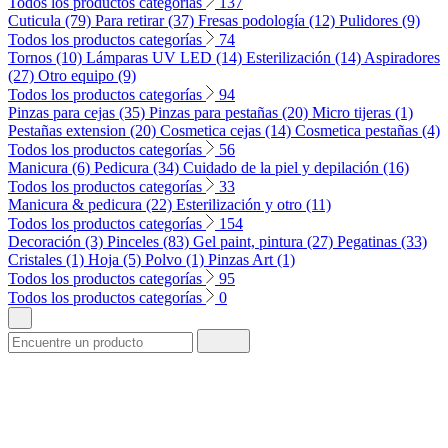
Todos los productos categorías
137
Cuticula (79)
Para retirar (37)
Fresas podología (12)
Pulidores (9)
Todos los productos categorías
74
Tornos (10)
Lámparas UV LED (14)
Esterilización (14)
Aspiradores
(27)
Otro equipo (9)
Todos los productos categorías
94
Pinzas para cejas (35)
Pinzas para pestañas (20)
Micro tijeras (1)
Pestañas extension (20)
Cosmetica cejas (14)
Cosmetica pestañas (4)
Todos los productos categorías
56
Manicura (6)
Pedicura (34)
Cuidado de la piel y depilación (16)
Todos los productos categorías
33
Manicura & pedicura (22)
Esterilización y otro (11)
Todos los productos categorías
154
Decoración (3)
Pinceles (83)
Gel paint, pintura (27)
Pegatinas (33)
Cristales (1)
Hoja (5)
Polvo (1)
Pinzas Art (1)
Todos los productos categorías
95
Todos los productos categorías
0