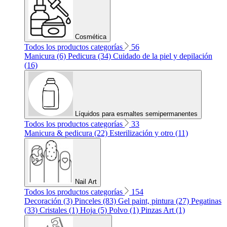
Cosmética
Todos los productos categorías
56
Manicura (6)
Pedicura (34)
Cuidado de la piel y depilación
(16)
Líquidos para esmaltes semipermanentes
Todos los productos categorías
33
Manicura & pedicura (22)
Esterilización y otro (11)
Nail Art
Todos los productos categorías
154
Decoración (3)
Pinceles (83)
Gel paint, pintura (27)
Pegatinas
(33)
Cristales (1)
Hoja (5)
Polvo (1)
Pinzas Art (1)