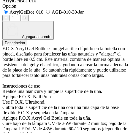
AcrylGelBot_010
Opción:
AcrylGelBot_010
AGB-010-30-Jar
−
+
Agregar al carrito
Descripción
F.O.X Acryl Gel Bottle es un gel acrílico líquido en la botella con
pincel, diseñado para fortalecer las uñas naturales y "alargar" el
borde libre en 0,5 cm. Este material combina de manera óptima la
resistencia del gel y el acrílico, ayudando a crear la forma adecuada
de la placa de la uña. Se autonivela rápidamente y puede utilizarse
para fortalecer tanto uñas naturales cortas como largas.
Instrucciones de uso:
Realice una manicura y limpie la superficie de la uña.
Aplique F.O.X. Nail Prep.
Use F.O.X. Ultrabond.
Cubra toda la superficie de la uña con una fina capa de la base
flexible F.O.X y séquela en la lámpara.
Aplique F.O.X Acryl Gel Bottle en toda la uña.
Cure bajo de la lámpara UV de 36W durante 2 minutos; bajo de la
lámpara LED/UV de 48W durante 60-120 segundos (dependiendo