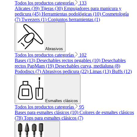
Todos los productos categorías
133
Alicates (39)
Tijeras (30)
Empujadores para manicura y
pedicura (45)
Herramientas podológicas (10)
Cosmetología
(7)
Tweezers (1)
Conjuntos herramientas (1)
Abrasivos
Todos los productos categorías
102
Bases (13)
Desechables rectos pegables (10)
Desechables
rectos PapMam (19)
Desechables curva, medialuna (8)
Pododiscs (7)
Abrasivos pedicura (22)
Limas (13)
Buffs (12)
Esmaltes clásicos
Todos los productos categorías
95
Bases para esmaltes clásicos (10)
Colores de esmaltes clásicos
(78)
Tops para esmaltes clásicos (7)