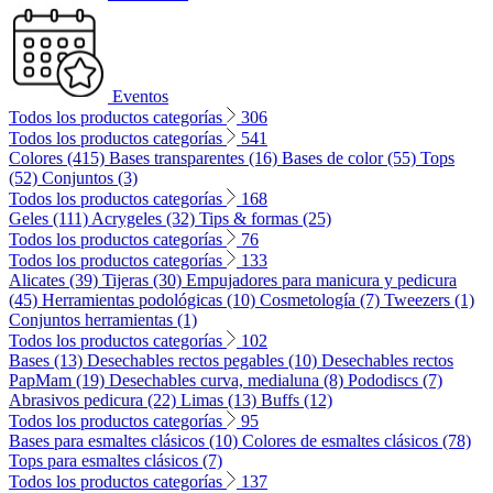
Eventos
Todos los productos categorías
306
Todos los productos categorías
541
Colores (415)
Bases transparentes (16)
Bases de color (55)
Tops
(52)
Conjuntos (3)
Todos los productos categorías
168
Geles (111)
Acrygeles (32)
Tips & formas (25)
Todos los productos categorías
76
Todos los productos categorías
133
Alicates (39)
Tijeras (30)
Empujadores para manicura y pedicura
(45)
Herramientas podológicas (10)
Cosmetología (7)
Tweezers (1)
Conjuntos herramientas (1)
Todos los productos categorías
102
Bases (13)
Desechables rectos pegables (10)
Desechables rectos
PapMam (19)
Desechables curva, medialuna (8)
Pododiscs (7)
Abrasivos pedicura (22)
Limas (13)
Buffs (12)
Todos los productos categorías
95
Bases para esmaltes clásicos (10)
Colores de esmaltes clásicos (78)
Tops para esmaltes clásicos (7)
Todos los productos categorías
137