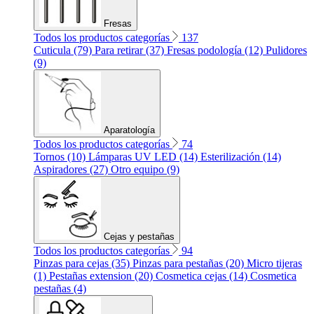
Fresas
Todos los productos categorías
137
Cuticula (79)
Para retirar (37)
Fresas podología (12)
Pulidores
(9)
Aparatología
Todos los productos categorías
74
Tornos (10)
Lámparas UV LED (14)
Esterilización (14)
Aspiradores (27)
Otro equipo (9)
Cejas y pestañas
Todos los productos categorías
94
Pinzas para cejas (35)
Pinzas para pestañas (20)
Micro tijeras
(1)
Pestañas extension (20)
Cosmetica cejas (14)
Cosmetica
pestañas (4)