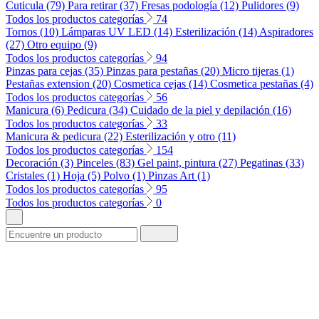
Cuticula (79)
Para retirar (37)
Fresas podología (12)
Pulidores (9)
Todos los productos categorías
74
Tornos (10)
Lámparas UV LED (14)
Esterilización (14)
Aspiradores
(27)
Otro equipo (9)
Todos los productos categorías
94
Pinzas para cejas (35)
Pinzas para pestañas (20)
Micro tijeras (1)
Pestañas extension (20)
Cosmetica cejas (14)
Cosmetica pestañas (4)
Todos los productos categorías
56
Manicura (6)
Pedicura (34)
Cuidado de la piel y depilación (16)
Todos los productos categorías
33
Manicura & pedicura (22)
Esterilización y otro (11)
Todos los productos categorías
154
Decoración (3)
Pinceles (83)
Gel paint, pintura (27)
Pegatinas (33)
Cristales (1)
Hoja (5)
Polvo (1)
Pinzas Art (1)
Todos los productos categorías
95
Todos los productos categorías
0