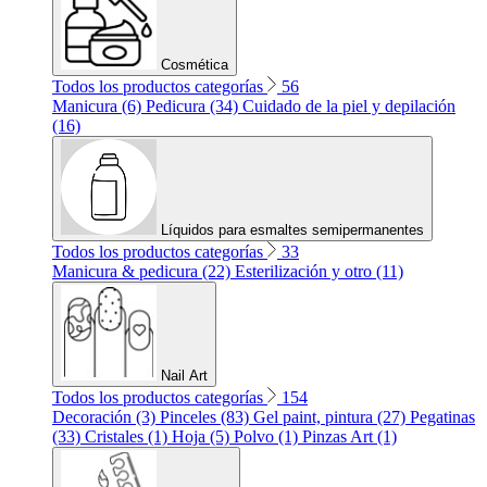
Cosmética
Todos los productos categorías
56
Manicura (6)
Pedicura (34)
Cuidado de la piel y depilación
(16)
Líquidos para esmaltes semipermanentes
Todos los productos categorías
33
Manicura & pedicura (22)
Esterilización y otro (11)
Nail Art
Todos los productos categorías
154
Decoración (3)
Pinceles (83)
Gel paint, pintura (27)
Pegatinas
(33)
Cristales (1)
Hoja (5)
Polvo (1)
Pinzas Art (1)