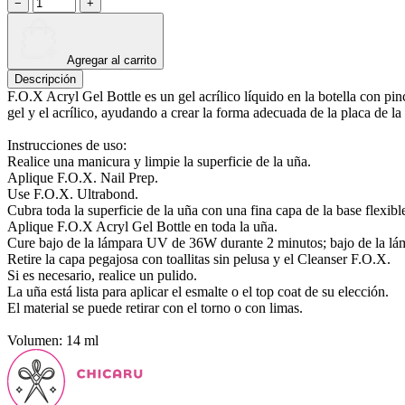
−
+
Agregar al carrito
Descripción
F.O.X Acryl Gel Bottle es un gel acrílico líquido en la botella con pin
gel y el acrílico, ayudando a crear la forma adecuada de la placa de la
Instrucciones de uso:
Realice una manicura y limpie la superficie de la uña.
Aplique F.O.X. Nail Prep.
Use F.O.X. Ultrabond.
Cubra toda la superficie de la uña con una fina capa de la base flexib
Aplique F.O.X Acryl Gel Bottle en toda la uña.
Cure bajo de la lámpara UV de 36W durante 2 minutos; bajo de la l
Retire la capa pegajosa con toallitas sin pelusa y el Cleanser F.O.X.
Si es necesario, realice un pulido.
La uña está lista para aplicar el esmalte o el top coat de su elección.
El material se puede retirar con el torno o con limas.
Volumen: 14 ml