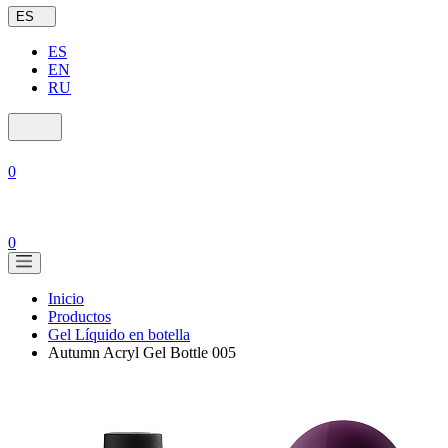
ES
ES
EN
RU
0
0
Inicio
Productos
Gel Líquido en botella
Autumn Acryl Gel Bottle 005