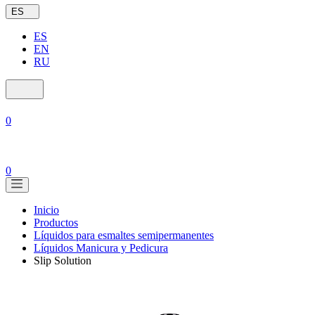
ES
ES
EN
RU
0
0
Inicio
Productos
Líquidos para esmaltes semipermanentes
Líquidos Manicura y Pedicura
Slip Solution