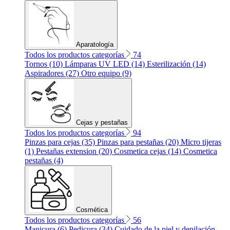
Aparatología
Todos los productos categorías
74
Tornos (10)
Lámparas UV LED (14)
Esterilización (14)
Aspiradores (27)
Otro equipo (9)
Cejas y pestañas
Todos los productos categorías
94
Pinzas para cejas (35)
Pinzas para pestañas (20)
Micro tijeras
(1)
Pestañas extension (20)
Cosmetica cejas (14)
Cosmetica
pestañas (4)
Cosmética
Todos los productos categorías
56
Manicura (6)
Pedicura (34)
Cuidado de la piel y depilación