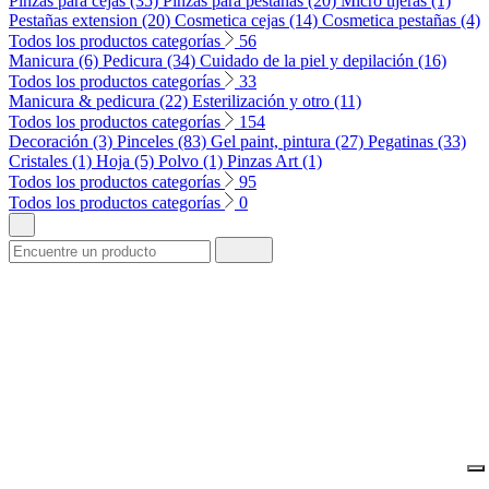
Pinzas para cejas (35)
Pinzas para pestañas (20)
Micro tijeras (1)
Pestañas extension (20)
Cosmetica cejas (14)
Cosmetica pestañas (4)
Todos los productos categorías
56
Manicura (6)
Pedicura (34)
Cuidado de la piel y depilación (16)
Todos los productos categorías
33
Manicura & pedicura (22)
Esterilización y otro (11)
Todos los productos categorías
154
Decoración (3)
Pinceles (83)
Gel paint, pintura (27)
Pegatinas (33)
Cristales (1)
Hoja (5)
Polvo (1)
Pinzas Art (1)
Todos los productos categorías
95
Todos los productos categorías
0