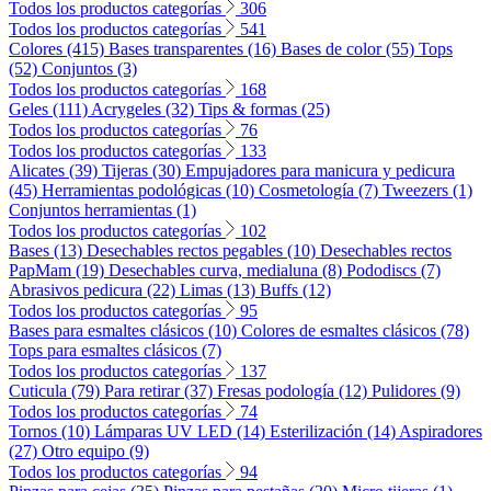
Todos los productos categorías
306
Todos los productos categorías
541
Colores (415)
Bases transparentes (16)
Bases de color (55)
Tops
(52)
Conjuntos (3)
Todos los productos categorías
168
Geles (111)
Acrygeles (32)
Tips & formas (25)
Todos los productos categorías
76
Todos los productos categorías
133
Alicates (39)
Tijeras (30)
Empujadores para manicura y pedicura
(45)
Herramientas podológicas (10)
Cosmetología (7)
Tweezers (1)
Conjuntos herramientas (1)
Todos los productos categorías
102
Bases (13)
Desechables rectos pegables (10)
Desechables rectos
PapMam (19)
Desechables curva, medialuna (8)
Pododiscs (7)
Abrasivos pedicura (22)
Limas (13)
Buffs (12)
Todos los productos categorías
95
Bases para esmaltes clásicos (10)
Colores de esmaltes clásicos (78)
Tops para esmaltes clásicos (7)
Todos los productos categorías
137
Cuticula (79)
Para retirar (37)
Fresas podología (12)
Pulidores (9)
Todos los productos categorías
74
Tornos (10)
Lámparas UV LED (14)
Esterilización (14)
Aspiradores
(27)
Otro equipo (9)
Todos los productos categorías
94