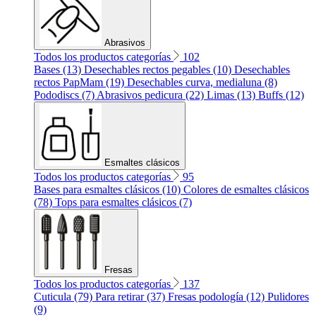
Abrasivos
Todos los productos categorías
102
Bases (13)
Desechables rectos pegables (10)
Desechables
rectos PapMam (19)
Desechables curva, medialuna (8)
Pododiscs (7)
Abrasivos pedicura (22)
Limas (13)
Buffs (12)
Esmaltes clásicos
Todos los productos categorías
95
Bases para esmaltes clásicos (10)
Colores de esmaltes clásicos
(78)
Tops para esmaltes clásicos (7)
Fresas
Todos los productos categorías
137
Cuticula (79)
Para retirar (37)
Fresas podología (12)
Pulidores
(9)