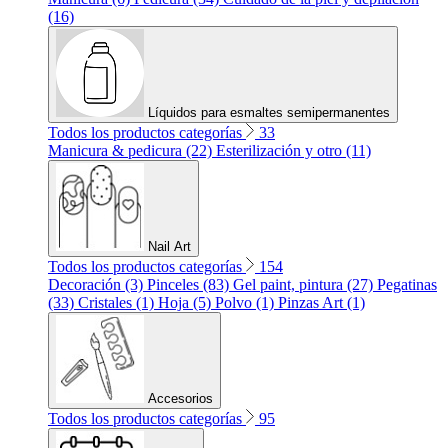
(16)
Líquidos para esmaltes semipermanentes
Todos los productos categorías
33
Manicura & pedicura (22)
Esterilización y otro (11)
Nail Art
Todos los productos categorías
154
Decoración (3)
Pinceles (83)
Gel paint, pintura (27)
Pegatinas
(33)
Cristales (1)
Hoja (5)
Polvo (1)
Pinzas Art (1)
Accesorios
Todos los productos categorías
95