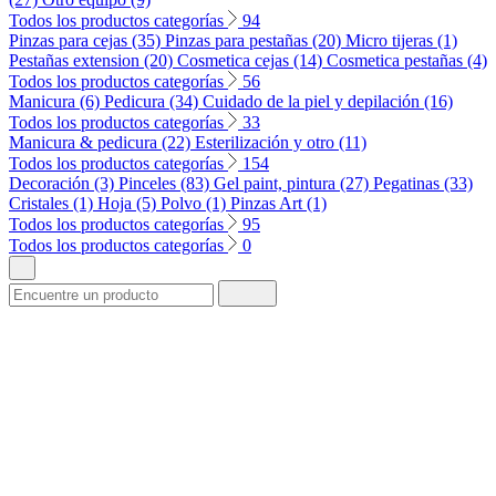
Todos los productos categorías
94
Pinzas para cejas (35)
Pinzas para pestañas (20)
Micro tijeras (1)
Pestañas extension (20)
Cosmetica cejas (14)
Cosmetica pestañas (4)
Todos los productos categorías
56
Manicura (6)
Pedicura (34)
Cuidado de la piel y depilación (16)
Todos los productos categorías
33
Manicura & pedicura (22)
Esterilización y otro (11)
Todos los productos categorías
154
Decoración (3)
Pinceles (83)
Gel paint, pintura (27)
Pegatinas (33)
Cristales (1)
Hoja (5)
Polvo (1)
Pinzas Art (1)
Todos los productos categorías
95
Todos los productos categorías
0