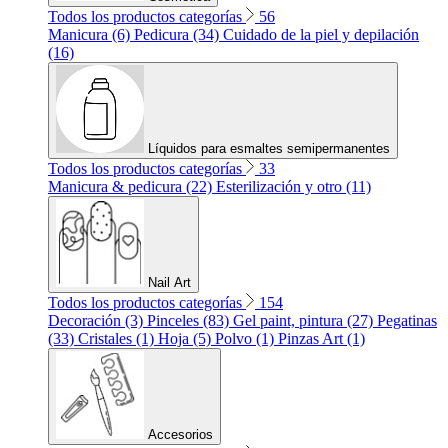
Todos los productos categorías
56
Manicura (6)
Pedicura (34)
Cuidado de la piel y depilación
(16)
Líquidos para esmaltes semipermanentes
Todos los productos categorías
33
Manicura & pedicura (22)
Esterilización y otro (11)
Nail Art
Todos los productos categorías
154
Decoración (3)
Pinceles (83)
Gel paint, pintura (27)
Pegatinas
(33)
Cristales (1)
Hoja (5)
Polvo (1)
Pinzas Art (1)
Accesorios