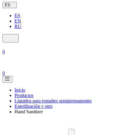
ES
ES
EN
RU
0
0
Inicio
Productos
Líquidos para esmaltes semipermanentes
Esterilización y otro
Hand Sanitizer