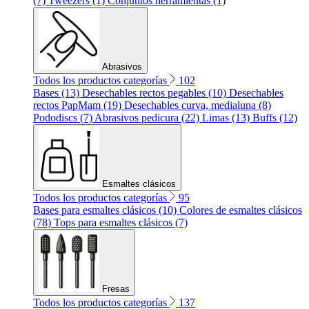
(7)
Tweezers (1)
Conjuntos herramientas (1)
Abrasivos
Todos los productos categorías
102
Bases (13)
Desechables rectos pegables (10)
Desechables
rectos PapMam (19)
Desechables curva, medialuna (8)
Pododiscs (7)
Abrasivos pedicura (22)
Limas (13)
Buffs (12)
Esmaltes clásicos
Todos los productos categorías
95
Bases para esmaltes clásicos (10)
Colores de esmaltes clásicos
(78)
Tops para esmaltes clásicos (7)
Fresas
Todos los productos categorías
137