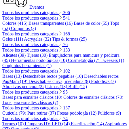
Eventos
Todos los productos categorías
306
Todos los productos categorías
541
Colores (415)
Bases transparentes (16)
Bases de color (55)
Tops
(52)
Conjuntos (3)
Todos los productos categorías
168
Geles (111)
Acrygeles (32)
Tips & formas (25)
Todos los productos categorías
76
Todos los productos categorías
133
Alicates (39)
Tijeras (30)
Empujadores para manicura y pedicura
(45)
Herramientas podológicas (10)
Cosmetología (7)
Tweezers (1)
Conjuntos herramientas (1)
Todos los productos categorías
102
Bases (13)
Desechables rectos pegables (10)
Desechables rectos
PapMam (19)
Desechables curva, medialuna (8)
Pododiscs (7)
Abrasivos pedicura (22)
Limas (13)
Buffs (12)
Todos los productos categorías
95
Bases para esmaltes clásicos (10)
Colores de esmaltes clásicos (78)
Tops para esmaltes clásicos (7)
Todos los productos categorías
137
Cuticula (79)
Para retirar (37)
Fresas podología (12)
Pulidores (9)
Todos los productos categorías
74
Tornos (10)
Lámparas UV LED (14)
Esterilización (14)
Aspiradores
(27)
Otro equipo (9)