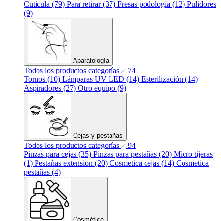
Cuticula (79)
Para retirar (37)
Fresas podología (12)
Pulidores
(9)
Aparatología
Todos los productos categorías
74
Tornos (10)
Lámparas UV LED (14)
Esterilización (14)
Aspiradores (27)
Otro equipo (9)
Cejas y pestañas
Todos los productos categorías
94
Pinzas para cejas (35)
Pinzas para pestañas (20)
Micro tijeras
(1)
Pestañas extension (20)
Cosmetica cejas (14)
Cosmetica
pestañas (4)
Cosmética