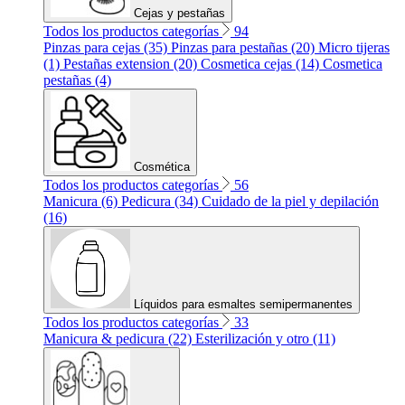
Cejas y pestañas
Todos los productos categorías
94
Pinzas para cejas (35)
Pinzas para pestañas (20)
Micro tijeras
(1)
Pestañas extension (20)
Cosmetica cejas (14)
Cosmetica
pestañas (4)
Cosmética
Todos los productos categorías
56
Manicura (6)
Pedicura (34)
Cuidado de la piel y depilación
(16)
Líquidos para esmaltes semipermanentes
Todos los productos categorías
33
Manicura & pedicura (22)
Esterilización y otro (11)