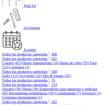
Nail Art
Accesorios
Eventos
Todos los productos categorías
306
Todos los productos categorías
541
Colores (415)
Bases transparentes (16)
Bases de color (55)
Tops
(52)
Conjuntos (3)
Todos los productos categorías
168
Geles (111)
Acrygeles (32)
Tips & formas (25)
Todos los productos categorías
76
Todos los productos categorías
133
Alicates (39)
Tijeras (30)
Empujadores para manicura y pedicura
(45)
Herramientas podológicas (10)
Cosmetología (7)
Tweezers (1)
Conjuntos herramientas (1)
Todos los productos categorías
102