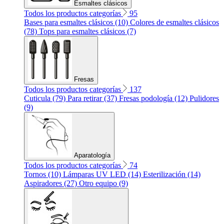
Esmaltes clásicos
Todos los productos categorías
95
Bases para esmaltes clásicos (10)
Colores de esmaltes clásicos
(78)
Tops para esmaltes clásicos (7)
Fresas
Todos los productos categorías
137
Cuticula (79)
Para retirar (37)
Fresas podología (12)
Pulidores
(9)
Aparatología
Todos los productos categorías
74
Tornos (10)
Lámparas UV LED (14)
Esterilización (14)
Aspiradores (27)
Otro equipo (9)