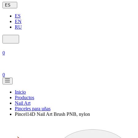
ES
ES
EN
RU
0
0
Inicio
Productos
Nail Art
Pinceles para uñas
Pincel14D Nail Art Brush PNB, nylon