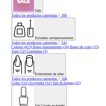
Sale
Todos los productos categorías
306
Esmaltes semipermanentes
Todos los productos categorías
541
Colores (415)
Bases transparentes (16)
Bases de color (55)
Tops (52)
Conjuntos (3)
Extensiones de uñas
Todos los productos categorías
168
Geles (111)
Acrygeles (32)
Tips & formas (25)
Gel Líquido en botella