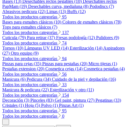
Bases (13)
Desechables rectos pegables (10)
Desechables rectos
PapMam (19)
Desechables curva, medialuna (8)
Pododiscs (7)
Abrasivos pedicura (22)
Limas (13)
Buffs (12)
Todos los productos categorías
95
Bases para esmaltes clásicos (10)
Colores de esmaltes clásicos (78)
Tops para esmaltes clásicos (7)
Todos los productos categorías
137
Cuticula (79)
Para retirar (37)
Fresas podología (12)
Pulidores (9)
Todos los productos categorías
74
Tornos (10)
Lámparas UV LED (14)
Esterilización (14)
Aspiradores
(27)
Otro equipo (9)
Todos los productos categorías
94
Pinzas para cejas (35)
Pinzas para pestañas (20)
Micro tijeras (1)
Pestañas extension (20)
Cosmetica cejas (14)
Cosmetica pestañas (4)
Todos los productos categorías
56
Manicura (6)
Pedicura (34)
Cuidado de la piel y depilación (16)
Todos los productos categorías
33
Manicura & pedicura (22)
Esterilización y otro (11)
Todos los productos categorías
154
Decoración (3)
Pinceles (83)
Gel paint, pintura (27)
Pegatinas (33)
Cristales (1)
Hoja (5)
Polvo (1)
Pinzas Art (1)
Todos los productos categorías
95
Todos los productos categorías
0