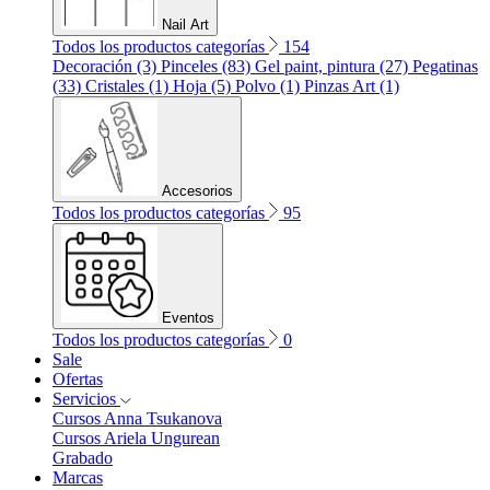
Nail Art
Todos los productos categorías
154
Decoración (3)
Pinceles (83)
Gel paint, pintura (27)
Pegatinas
(33)
Cristales (1)
Hoja (5)
Polvo (1)
Pinzas Art (1)
Accesorios
Todos los productos categorías
95
Eventos
Todos los productos categorías
0
Sale
Ofertas
Servicios
Cursos Anna Tsukanova
Cursos Ariela Ungurean
Grabado
Marcas