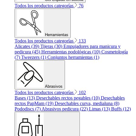
Todos los productos categorías
76
Herramientas
Todos los productos categorías
133
Alicates (39)
Tijeras (30)
Empujadores para manicura y
pedicura (45)
Herramientas podológicas (10)
Cosmetología
(7)
Tweezers (1)
Conjuntos herramientas (1)
Abrasivos
Todos los productos categorías
102
Bases (13)
Desechables rectos pegables (10)
Desechables
rectos PapMam (19)
Desechables curva, medialuna (8)
Pododiscs (7)
Abrasivos pedicura (22)
Limas (13)
Buffs (12)