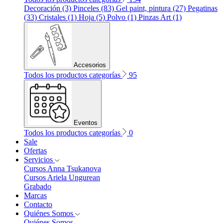
Decoración (3)
Pinceles (83)
Gel paint, pintura (27)
Pegatinas
(33)
Cristales (1)
Hoja (5)
Polvo (1)
Pinzas Art (1)
Accesorios
Todos los productos categorías
95
Eventos
Todos los productos categorías
0
Sale
Ofertas
Servicios
Cursos Anna Tsukanova
Cursos Ariela Ungurean
Grabado
Marcas
Contacto
Quiénes Somos
Quiénes Somos