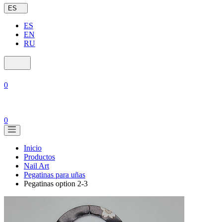
ES
ES
EN
RU
0
0
Inicio
Productos
Nail Art
Pegatinas para uñas
Pegatinas option 2-3