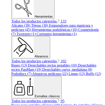
Herramientas
Todos los productos categorías
133
Alicates (39)
Tijeras (30)
Empujadores para manicura y
pedicura (45)
Herramientas podológicas (10)
Cosmetología
(7)
Tweezers (1)
Conjuntos herramientas (1)
Abrasivos
Todos los productos categorías
102
Bases (13)
Desechables rectos pegables (10)
Desechables
rectos PapMam (19)
Desechables curva, medialuna (8)
Pododiscs (7)
Abrasivos pedicura (22)
Limas (13)
Buffs (12)
Esmaltes clásicos
Todos los productos categorías
95