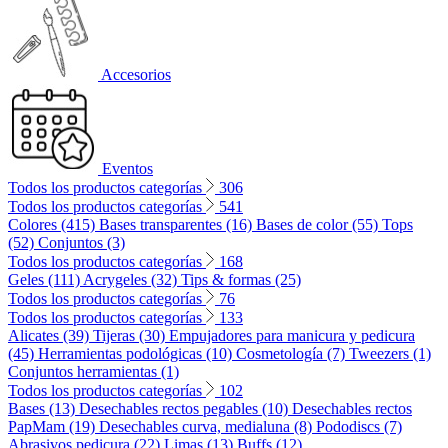
Accesorios
Eventos
Todos los productos categorías
306
Todos los productos categorías
541
Colores (415)
Bases transparentes (16)
Bases de color (55)
Tops
(52)
Conjuntos (3)
Todos los productos categorías
168
Geles (111)
Acrygeles (32)
Tips & formas (25)
Todos los productos categorías
76
Todos los productos categorías
133
Alicates (39)
Tijeras (30)
Empujadores para manicura y pedicura
(45)
Herramientas podológicas (10)
Cosmetología (7)
Tweezers (1)
Conjuntos herramientas (1)
Todos los productos categorías
102
Bases (13)
Desechables rectos pegables (10)
Desechables rectos
PapMam (19)
Desechables curva, medialuna (8)
Pododiscs (7)
Abrasivos pedicura (22)
Limas (13)
Buffs (12)