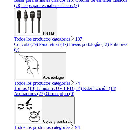
Bases para esmaltes clásicos (10)
Colores de esmaltes clásicos
(78)
Tops para esmaltes clásicos (7)
Fresas
Todos los productos categorías
137
Cuticula (79)
Para retirar (37)
Fresas podología (12)
Pulidores
(9)
Aparatología
Todos los productos categorías
74
Tornos (10)
Lámparas UV LED (14)
Esterilización (14)
Aspiradores (27)
Otro equipo (9)
Cejas y pestañas
Todos los productos categorías
94