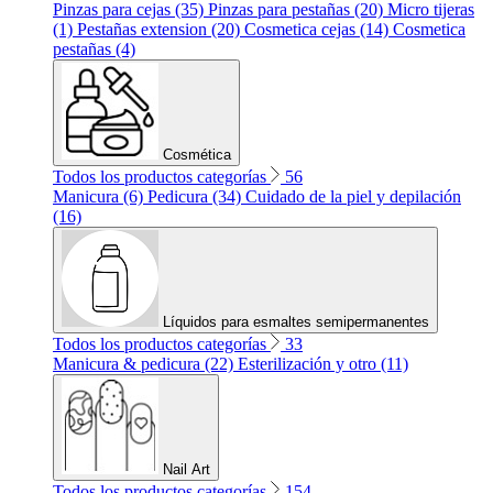
Pinzas para cejas (35)
Pinzas para pestañas (20)
Micro tijeras
(1)
Pestañas extension (20)
Cosmetica cejas (14)
Cosmetica
pestañas (4)
Cosmética
Todos los productos categorías
56
Manicura (6)
Pedicura (34)
Cuidado de la piel y depilación
(16)
Líquidos para esmaltes semipermanentes
Todos los productos categorías
33
Manicura & pedicura (22)
Esterilización y otro (11)
Nail Art
Todos los productos categorías
154