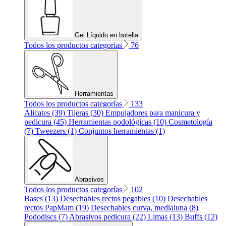
Gel Líquido en botella
Todos los productos categorías
76
Herramientas
Todos los productos categorías
133
Alicates (39)
Tijeras (30)
Empujadores para manicura y
pedicura (45)
Herramientas podológicas (10)
Cosmetología
(7)
Tweezers (1)
Conjuntos herramientas (1)
Abrasivos
Todos los productos categorías
102
Bases (13)
Desechables rectos pegables (10)
Desechables
rectos PapMam (19)
Desechables curva, medialuna (8)
Pododiscs (7)
Abrasivos pedicura (22)
Limas (13)
Buffs (12)