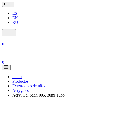
ES
ES
EN
RU
0
0
Inicio
Productos
Extensiones de uñas
Acrygeles
Acryl Gel Satin 005, 30ml Tubo