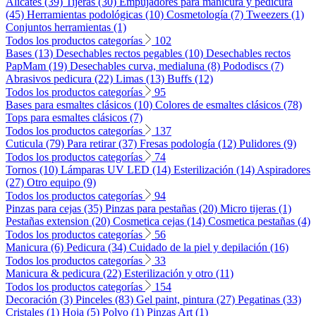
Alicates (39)
Tijeras (30)
Empujadores para manicura y pedicura
(45)
Herramientas podológicas (10)
Cosmetología (7)
Tweezers (1)
Conjuntos herramientas (1)
Todos los productos categorías
102
Bases (13)
Desechables rectos pegables (10)
Desechables rectos
PapMam (19)
Desechables curva, medialuna (8)
Pododiscs (7)
Abrasivos pedicura (22)
Limas (13)
Buffs (12)
Todos los productos categorías
95
Bases para esmaltes clásicos (10)
Colores de esmaltes clásicos (78)
Tops para esmaltes clásicos (7)
Todos los productos categorías
137
Cuticula (79)
Para retirar (37)
Fresas podología (12)
Pulidores (9)
Todos los productos categorías
74
Tornos (10)
Lámparas UV LED (14)
Esterilización (14)
Aspiradores
(27)
Otro equipo (9)
Todos los productos categorías
94
Pinzas para cejas (35)
Pinzas para pestañas (20)
Micro tijeras (1)
Pestañas extension (20)
Cosmetica cejas (14)
Cosmetica pestañas (4)
Todos los productos categorías
56
Manicura (6)
Pedicura (34)
Cuidado de la piel y depilación (16)
Todos los productos categorías
33
Manicura & pedicura (22)
Esterilización y otro (11)
Todos los productos categorías
154
Decoración (3)
Pinceles (83)
Gel paint, pintura (27)
Pegatinas (33)
Cristales (1)
Hoja (5)
Polvo (1)
Pinzas Art (1)