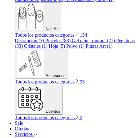
Nail Art
Todos los productos categorías
154
Decoración (3)
Pinceles (83)
Gel paint, pintura (27)
Pegatinas
(33)
Cristales (1)
Hoja (5)
Polvo (1)
Pinzas Art (1)
Accesorios
Todos los productos categorías
95
Eventos
Todos los productos categorías
0
Sale
Ofertas
Servicios