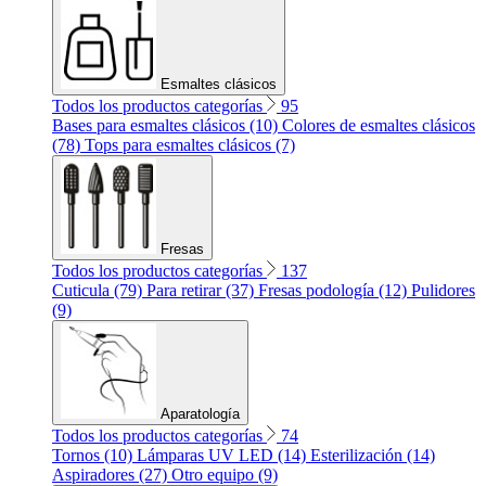
Esmaltes clásicos
Todos los productos categorías
95
Bases para esmaltes clásicos (10)
Colores de esmaltes clásicos
(78)
Tops para esmaltes clásicos (7)
Fresas
Todos los productos categorías
137
Cuticula (79)
Para retirar (37)
Fresas podología (12)
Pulidores
(9)
Aparatología
Todos los productos categorías
74
Tornos (10)
Lámparas UV LED (14)
Esterilización (14)
Aspiradores (27)
Otro equipo (9)