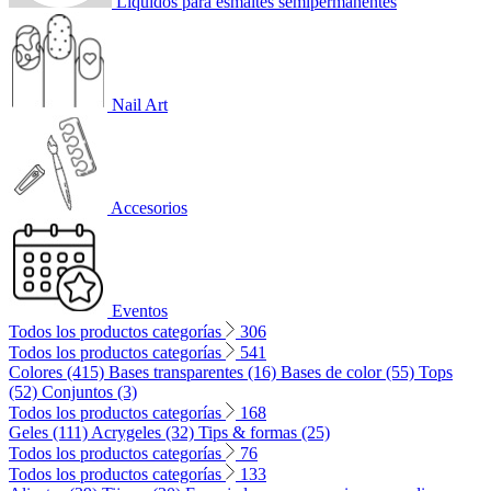
Líquidos para esmaltes semipermanentes
Nail Art
Accesorios
Eventos
Todos los productos categorías
306
Todos los productos categorías
541
Colores (415)
Bases transparentes (16)
Bases de color (55)
Tops
(52)
Conjuntos (3)
Todos los productos categorías
168
Geles (111)
Acrygeles (32)
Tips & formas (25)
Todos los productos categorías
76
Todos los productos categorías
133