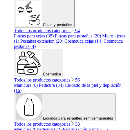
Cejas y pestañas
Todos los productos categorías
94
Pinzas para cejas (35)
Pinzas para pestañas (20)
Micro tijeras
(1)
Pestañas extension (20)
Cosmetica cejas (14)
Cosmetica
pestañas (4)
Cosmética
Todos los productos categorías
56
Manicura (6)
Pedicura (34)
Cuidado de la piel y depilación
(16)
Líquidos para esmaltes semipermanentes
Todos los productos categorías
33
Manicura & pedicura (22)
Esterilización y otro (11)