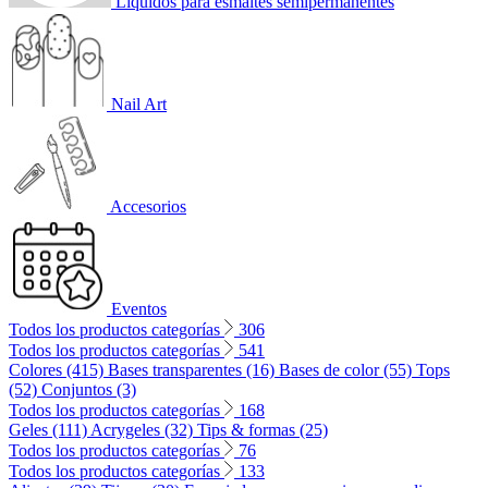
Líquidos para esmaltes semipermanentes
Nail Art
Accesorios
Eventos
Todos los productos categorías
306
Todos los productos categorías
541
Colores (415)
Bases transparentes (16)
Bases de color (55)
Tops
(52)
Conjuntos (3)
Todos los productos categorías
168
Geles (111)
Acrygeles (32)
Tips & formas (25)
Todos los productos categorías
76
Todos los productos categorías
133