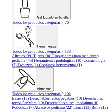
Gel Líquido en botella
Todos los productos categorías
76
Herramientas
Todos los productos categorías
133
Alicates (39)
Tijeras (30)
Empujadores para manicura y
pedicura (45)
Herramientas podológicas (10)
Cosmetología
(7)
Tweezers (1)
Conjuntos herramientas (1)
Abrasivos
Todos los productos categorías
102
Bases (13)
Desechables rectos pegables (10)
Desechables
rectos PapMam (19)
Desechables curva, medialuna (8)
Pododiscs (7)
Abrasivos pedicura (22)
Limas (13)
Buffs (12)