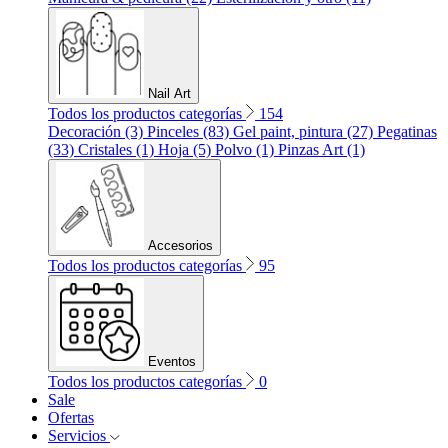
Nail Art
Todos los productos categorías
154
Decoración (3)
Pinceles (83)
Gel paint, pintura (27)
Pegatinas
(33)
Cristales (1)
Hoja (5)
Polvo (1)
Pinzas Art (1)
Accesorios
Todos los productos categorías
95
Eventos
Todos los productos categorías
0
Sale
Ofertas
Servicios