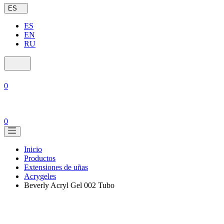
ES
ES
EN
RU
0
0
Inicio
Productos
Extensiones de uñas
Acrygeles
Beverly Acryl Gel 002 Tubo