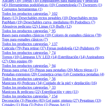
Alicates (39)
Tijeras (30)
Empujadores para manicura y pedicura
(45)
Herramientas podológicas (10)
Cosmetología (7)
Tweezers (1)
Conjuntos herramientas (1)
Todos los productos categorías
102
Bases (13)
Desechables rectos pegables (10)
Desechables rectos
PapMam (19)
Desechables curva, medialuna (8)
Pododiscs (7)
Abrasivos pedicura (22)
Limas (13)
Buffs (12)
Todos los productos categorías
95
Bases para esmaltes clásicos (10)
Colores de esmaltes clásicos (78)
Tops para esmaltes clásicos (7)
Todos los productos categorías
137
Cuticula (79)
Para retirar (37)
Fresas podología (12)
Pulidores (9)
Todos los productos categorías
74
Tornos (10)
Lámparas UV LED (14)
Esterilización (14)
Aspiradores
(27)
Otro equipo (9)
Todos los productos categorías
94
Pinzas para cejas (35)
Pinzas para pestañas (20)
Micro tijeras (1)
Pestañas extension (20)
Cosmetica cejas (14)
Cosmetica pestañas (4)
Todos los productos categorías
56
Manicura (6)
Pedicura (34)
Cuidado de la piel y depilación (16)
Todos los productos categorías
33
Manicura & pedicura (22)
Esterilización y otro (11)
Todos los productos categorías
154
Decoración (3)
Pinceles (83)
Gel paint, pintura (27)
Pegatinas (33)
Cristales (1)
Hoja (5)
Polvo (1)
Pinzas Art (1)