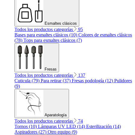
Esmaltes clásicos
Todos los productos categorías
95
Bases para esmaltes clásicos (10)
Colores de esmaltes clásicos
(78)
Tops para esmaltes clásicos (7)
Fresas
Todos los productos categorías
137
Cuticula (79)
Para retirar (37)
Fresas podología (12)
Pulidores
(9)
Aparatología
Todos los productos categorías
74
Tornos (10)
Lámparas UV LED (14)
Esterilización (14)
Aspiradores (27)
Otro equipo (9)