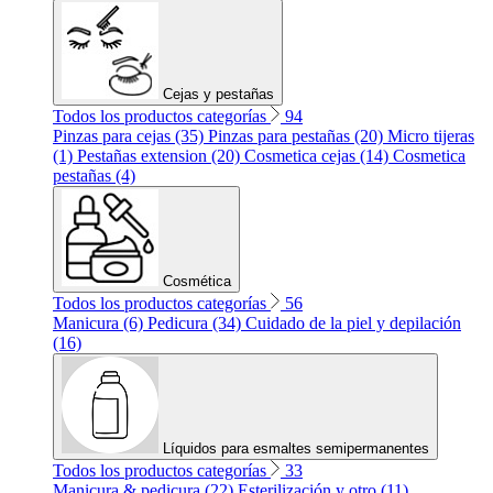
Cejas y pestañas
Todos los productos categorías
94
Pinzas para cejas (35)
Pinzas para pestañas (20)
Micro tijeras
(1)
Pestañas extension (20)
Cosmetica cejas (14)
Cosmetica
pestañas (4)
Cosmética
Todos los productos categorías
56
Manicura (6)
Pedicura (34)
Cuidado de la piel y depilación
(16)
Líquidos para esmaltes semipermanentes
Todos los productos categorías
33
Manicura & pedicura (22)
Esterilización y otro (11)