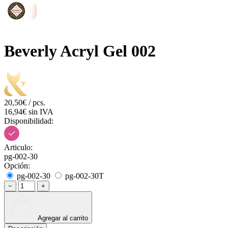
Beverly Acryl Gel 002
20,50€ / pcs.
16,94€ sin IVA
Disponibilidad:
Articulo:
pg-002-30
Opción:
pg-002-30
pg-002-30T
−
+
Agregar al carrito