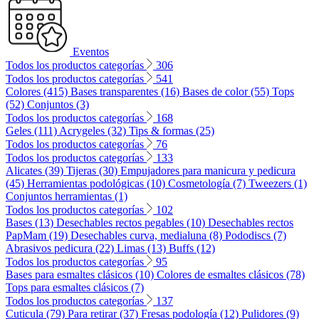
Eventos
Todos los productos categorías
306
Todos los productos categorías
541
Colores (415)
Bases transparentes (16)
Bases de color (55)
Tops
(52)
Conjuntos (3)
Todos los productos categorías
168
Geles (111)
Acrygeles (32)
Tips & formas (25)
Todos los productos categorías
76
Todos los productos categorías
133
Alicates (39)
Tijeras (30)
Empujadores para manicura y pedicura
(45)
Herramientas podológicas (10)
Cosmetología (7)
Tweezers (1)
Conjuntos herramientas (1)
Todos los productos categorías
102
Bases (13)
Desechables rectos pegables (10)
Desechables rectos
PapMam (19)
Desechables curva, medialuna (8)
Pododiscs (7)
Abrasivos pedicura (22)
Limas (13)
Buffs (12)
Todos los productos categorías
95
Bases para esmaltes clásicos (10)
Colores de esmaltes clásicos (78)
Tops para esmaltes clásicos (7)
Todos los productos categorías
137
Cuticula (79)
Para retirar (37)
Fresas podología (12)
Pulidores (9)