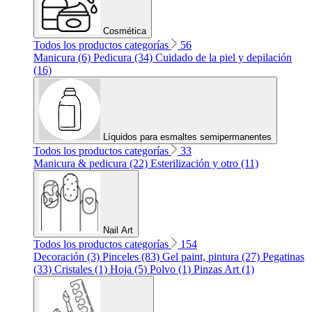
Cosmética
Todos los productos categorías
56
Manicura (6)
Pedicura (34)
Cuidado de la piel y depilación
(16)
Líquidos para esmaltes semipermanentes
Todos los productos categorías
33
Manicura & pedicura (22)
Esterilización y otro (11)
Nail Art
Todos los productos categorías
154
Decoración (3)
Pinceles (83)
Gel paint, pintura (27)
Pegatinas
(33)
Cristales (1)
Hoja (5)
Polvo (1)
Pinzas Art (1)