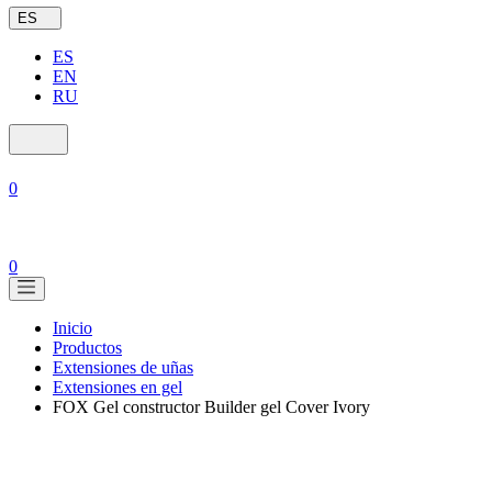
ES
ES
EN
RU
0
0
Inicio
Productos
Extensiones de uñas
Extensiones en gel
FOX Gel constructor Builder gel Сover Ivory