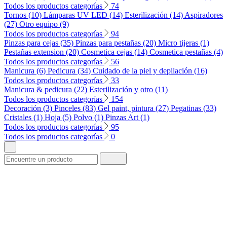
Todos los productos categorías
74
Tornos (10)
Lámparas UV LED (14)
Esterilización (14)
Aspiradores
(27)
Otro equipo (9)
Todos los productos categorías
94
Pinzas para cejas (35)
Pinzas para pestañas (20)
Micro tijeras (1)
Pestañas extension (20)
Cosmetica cejas (14)
Cosmetica pestañas (4)
Todos los productos categorías
56
Manicura (6)
Pedicura (34)
Cuidado de la piel y depilación (16)
Todos los productos categorías
33
Manicura & pedicura (22)
Esterilización y otro (11)
Todos los productos categorías
154
Decoración (3)
Pinceles (83)
Gel paint, pintura (27)
Pegatinas (33)
Cristales (1)
Hoja (5)
Polvo (1)
Pinzas Art (1)
Todos los productos categorías
95
Todos los productos categorías
0