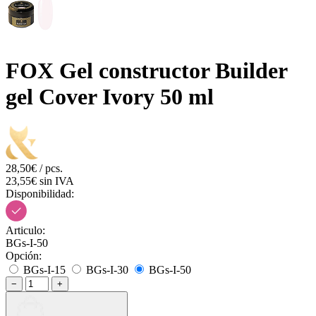
FOX Gel constructor Builder
gel Сover Ivory 50 ml
28,50€ / pcs.
23,55€ sin IVA
Disponibilidad:
Articulo:
BGs-I-50
Opción:
BGs-I-15
BGs-I-30
BGs-I-50
−
+