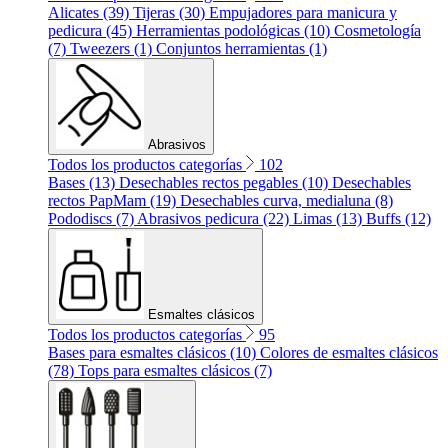
Alicates (39)
Tijeras (30)
Empujadores para manicura y
pedicura (45)
Herramientas podológicas (10)
Cosmetología
(7)
Tweezers (1)
Conjuntos herramientas (1)
Abrasivos
Todos los productos categorías
102
Bases (13)
Desechables rectos pegables (10)
Desechables
rectos PapMam (19)
Desechables curva, medialuna (8)
Pododiscs (7)
Abrasivos pedicura (22)
Limas (13)
Buffs (12)
Esmaltes clásicos
Todos los productos categorías
95
Bases para esmaltes clásicos (10)
Colores de esmaltes clásicos
(78)
Tops para esmaltes clásicos (7)