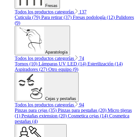
Fresas
Todos los productos categorías
137
Cuticula (79)
Para retirar (37)
Fresas podología (12)
Pulidores
(9)
Aparatología
Todos los productos categorías
74
Tornos (10)
Lámparas UV LED (14)
Esterilización (14)
Aspiradores (27)
Otro equipo (9)
Cejas y pestañas
Todos los productos categorías
94
Pinzas para cejas (35)
Pinzas para pestañas (20)
Micro tijeras
(1)
Pestañas extension (20)
Cosmetica cejas (14)
Cosmetica
pestañas (4)