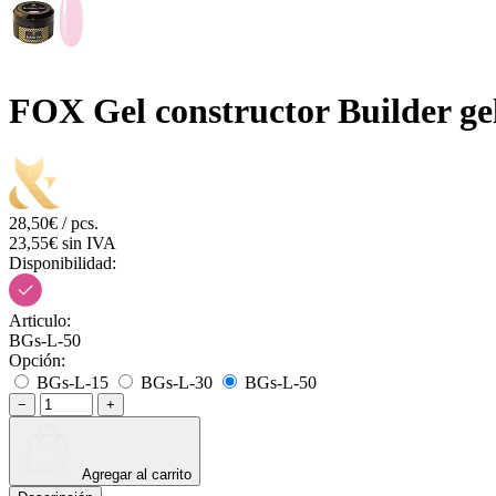
FOX Gel constructor Builder ge
28,50€ / pcs.
23,55€ sin IVA
Disponibilidad:
Articulo:
BGs-L-50
Opción:
BGs-L-15
BGs-L-30
BGs-L-50
−
+
Agregar al carrito