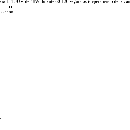
ara LED/UV de 48W durante 60-120 segundos (dependiendo de la canti
r. Lima.
elección.
.