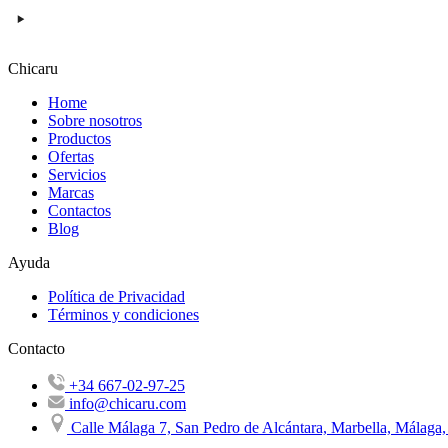
Chicaru
Home
Sobre nosotros
Productos
Ofertas
Servicios
Marcas
Contactos
Blog
Ayuda
Política de Privacidad
Términos y condiciones
Contacto
+34 667-02-97-25
info@chicaru.com
Calle Málaga 7, San Pedro de Alcántara, Marbella, Málaga