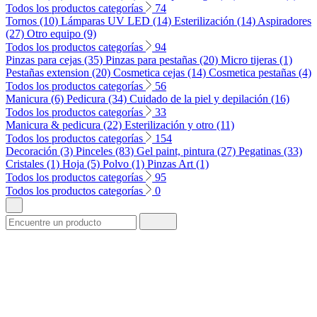
Todos los productos categorías
74
Tornos (10)
Lámparas UV LED (14)
Esterilización (14)
Aspiradores
(27)
Otro equipo (9)
Todos los productos categorías
94
Pinzas para cejas (35)
Pinzas para pestañas (20)
Micro tijeras (1)
Pestañas extension (20)
Cosmetica cejas (14)
Cosmetica pestañas (4)
Todos los productos categorías
56
Manicura (6)
Pedicura (34)
Cuidado de la piel y depilación (16)
Todos los productos categorías
33
Manicura & pedicura (22)
Esterilización y otro (11)
Todos los productos categorías
154
Decoración (3)
Pinceles (83)
Gel paint, pintura (27)
Pegatinas (33)
Cristales (1)
Hoja (5)
Polvo (1)
Pinzas Art (1)
Todos los productos categorías
95
Todos los productos categorías
0