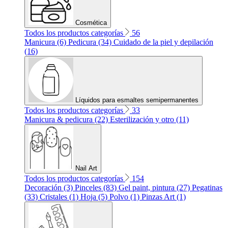
Cosmética
Todos los productos categorías
56
Manicura (6)
Pedicura (34)
Cuidado de la piel y depilación
(16)
Líquidos para esmaltes semipermanentes
Todos los productos categorías
33
Manicura & pedicura (22)
Esterilización y otro (11)
Nail Art
Todos los productos categorías
154
Decoración (3)
Pinceles (83)
Gel paint, pintura (27)
Pegatinas
(33)
Cristales (1)
Hoja (5)
Polvo (1)
Pinzas Art (1)