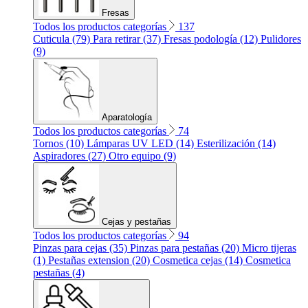
Fresas
Todos los productos categorías
137
Cuticula (79)
Para retirar (37)
Fresas podología (12)
Pulidores
(9)
Aparatología
Todos los productos categorías
74
Tornos (10)
Lámparas UV LED (14)
Esterilización (14)
Aspiradores (27)
Otro equipo (9)
Cejas y pestañas
Todos los productos categorías
94
Pinzas para cejas (35)
Pinzas para pestañas (20)
Micro tijeras
(1)
Pestañas extension (20)
Cosmetica cejas (14)
Cosmetica
pestañas (4)