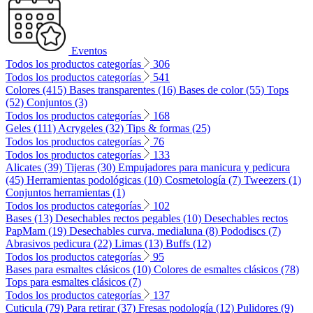
Eventos
Todos los productos categorías
306
Todos los productos categorías
541
Colores (415)
Bases transparentes (16)
Bases de color (55)
Tops
(52)
Conjuntos (3)
Todos los productos categorías
168
Geles (111)
Acrygeles (32)
Tips & formas (25)
Todos los productos categorías
76
Todos los productos categorías
133
Alicates (39)
Tijeras (30)
Empujadores para manicura y pedicura
(45)
Herramientas podológicas (10)
Cosmetología (7)
Tweezers (1)
Conjuntos herramientas (1)
Todos los productos categorías
102
Bases (13)
Desechables rectos pegables (10)
Desechables rectos
PapMam (19)
Desechables curva, medialuna (8)
Pododiscs (7)
Abrasivos pedicura (22)
Limas (13)
Buffs (12)
Todos los productos categorías
95
Bases para esmaltes clásicos (10)
Colores de esmaltes clásicos (78)
Tops para esmaltes clásicos (7)
Todos los productos categorías
137
Cuticula (79)
Para retirar (37)
Fresas podología (12)
Pulidores (9)