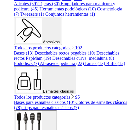
Alicates (39)
Tijeras (30)
Empujadores para manicura y
pedicura (45)
Herramientas podológicas (10)
Cosmetología
(7)
Tweezers (1)
Conjuntos herramientas (1)
Abrasivos
Todos los productos categorías
102
Bases (13)
Desechables rectos pegables (10)
Desechables
rectos PapMam (19)
Desechables curva, medialuna (8)
Pododiscs (7)
Abrasivos pedicura (22)
Limas (13)
Buffs (12)
Esmaltes clásicos
Todos los productos categorías
95
Bases para esmaltes clásicos (10)
Colores de esmaltes clásicos
(78)
Tops para esmaltes clásicos (7)