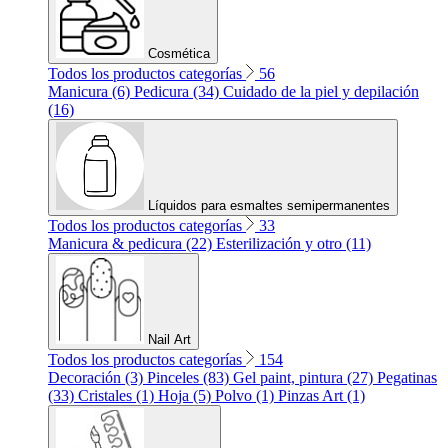
Cosmética
Todos los productos categorías
56
Manicura (6)
Pedicura (34)
Cuidado de la piel y depilación
(16)
Líquidos para esmaltes semipermanentes
Todos los productos categorías
33
Manicura & pedicura (22)
Esterilización y otro (11)
Nail Art
Todos los productos categorías
154
Decoración (3)
Pinceles (83)
Gel paint, pintura (27)
Pegatinas
(33)
Cristales (1)
Hoja (5)
Polvo (1)
Pinzas Art (1)