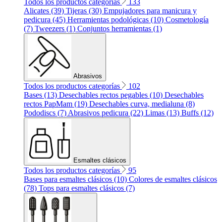
Todos los productos categorías
133
Alicates (39)
Tijeras (30)
Empujadores para manicura y
pedicura (45)
Herramientas podológicas (10)
Cosmetología
(7)
Tweezers (1)
Conjuntos herramientas (1)
Abrasivos
Todos los productos categorías
102
Bases (13)
Desechables rectos pegables (10)
Desechables
rectos PapMam (19)
Desechables curva, medialuna (8)
Pododiscs (7)
Abrasivos pedicura (22)
Limas (13)
Buffs (12)
Esmaltes clásicos
Todos los productos categorías
95
Bases para esmaltes clásicos (10)
Colores de esmaltes clásicos
(78)
Tops para esmaltes clásicos (7)