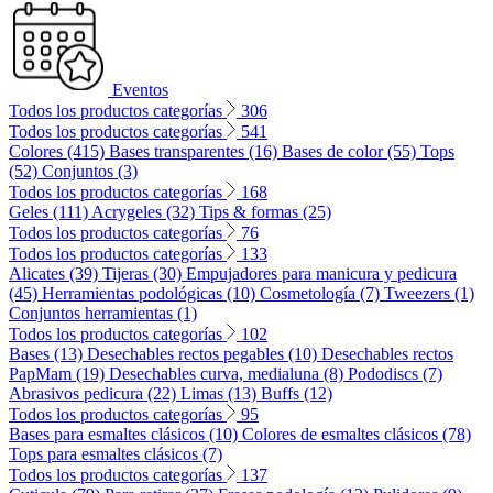
Eventos
Todos los productos categorías
306
Todos los productos categorías
541
Colores (415)
Bases transparentes (16)
Bases de color (55)
Tops
(52)
Conjuntos (3)
Todos los productos categorías
168
Geles (111)
Acrygeles (32)
Tips & formas (25)
Todos los productos categorías
76
Todos los productos categorías
133
Alicates (39)
Tijeras (30)
Empujadores para manicura y pedicura
(45)
Herramientas podológicas (10)
Cosmetología (7)
Tweezers (1)
Conjuntos herramientas (1)
Todos los productos categorías
102
Bases (13)
Desechables rectos pegables (10)
Desechables rectos
PapMam (19)
Desechables curva, medialuna (8)
Pododiscs (7)
Abrasivos pedicura (22)
Limas (13)
Buffs (12)
Todos los productos categorías
95
Bases para esmaltes clásicos (10)
Colores de esmaltes clásicos (78)
Tops para esmaltes clásicos (7)
Todos los productos categorías
137