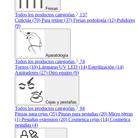
Fresas
Todos los productos categorías
137
Cuticula (79)
Para retirar (37)
Fresas podología (12)
Pulidores
(9)
Aparatología
Todos los productos categorías
74
Tornos (10)
Lámparas UV LED (14)
Esterilización (14)
Aspiradores (27)
Otro equipo (9)
Cejas y pestañas
Todos los productos categorías
94
Pinzas para cejas (35)
Pinzas para pestañas (20)
Micro tijeras
(1)
Pestañas extension (20)
Cosmetica cejas (14)
Cosmetica
pestañas (4)