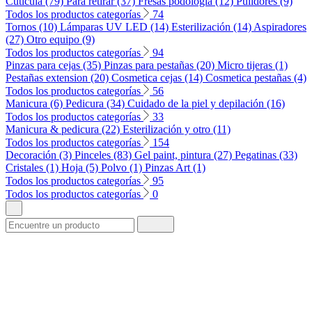
Cuticula (79)
Para retirar (37)
Fresas podología (12)
Pulidores (9)
Todos los productos categorías
74
Tornos (10)
Lámparas UV LED (14)
Esterilización (14)
Aspiradores
(27)
Otro equipo (9)
Todos los productos categorías
94
Pinzas para cejas (35)
Pinzas para pestañas (20)
Micro tijeras (1)
Pestañas extension (20)
Cosmetica cejas (14)
Cosmetica pestañas (4)
Todos los productos categorías
56
Manicura (6)
Pedicura (34)
Cuidado de la piel y depilación (16)
Todos los productos categorías
33
Manicura & pedicura (22)
Esterilización y otro (11)
Todos los productos categorías
154
Decoración (3)
Pinceles (83)
Gel paint, pintura (27)
Pegatinas (33)
Cristales (1)
Hoja (5)
Polvo (1)
Pinzas Art (1)
Todos los productos categorías
95
Todos los productos categorías
0