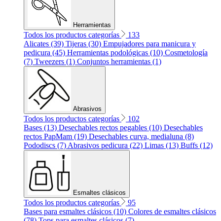
Herramientas
Todos los productos categorías
133
Alicates (39)
Tijeras (30)
Empujadores para manicura y
pedicura (45)
Herramientas podológicas (10)
Cosmetología
(7)
Tweezers (1)
Conjuntos herramientas (1)
Abrasivos
Todos los productos categorías
102
Bases (13)
Desechables rectos pegables (10)
Desechables
rectos PapMam (19)
Desechables curva, medialuna (8)
Pododiscs (7)
Abrasivos pedicura (22)
Limas (13)
Buffs (12)
Esmaltes clásicos
Todos los productos categorías
95
Bases para esmaltes clásicos (10)
Colores de esmaltes clásicos
(78)
Tops para esmaltes clásicos (7)