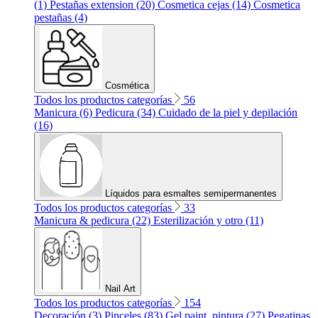
(1)
Pestañas extension (20)
Cosmetica cejas (14)
Cosmetica
pestañas (4)
Cosmética
Todos los productos categorías
56
Manicura (6)
Pedicura (34)
Cuidado de la piel y depilación
(16)
Líquidos para esmaltes semipermanentes
Todos los productos categorías
33
Manicura & pedicura (22)
Esterilización y otro (11)
Nail Art
Todos los productos categorías
154
Decoración (3)
Pinceles (83)
Gel paint, pintura (27)
Pegatinas