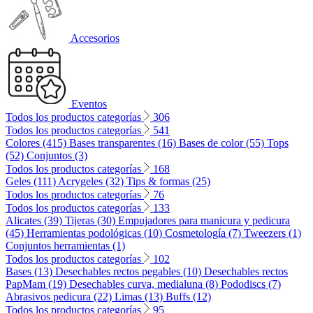
Accesorios
Eventos
Todos los productos categorías
306
Todos los productos categorías
541
Colores (415)
Bases transparentes (16)
Bases de color (55)
Tops
(52)
Conjuntos (3)
Todos los productos categorías
168
Geles (111)
Acrygeles (32)
Tips & formas (25)
Todos los productos categorías
76
Todos los productos categorías
133
Alicates (39)
Tijeras (30)
Empujadores para manicura y pedicura
(45)
Herramientas podológicas (10)
Cosmetología (7)
Tweezers (1)
Conjuntos herramientas (1)
Todos los productos categorías
102
Bases (13)
Desechables rectos pegables (10)
Desechables rectos
PapMam (19)
Desechables curva, medialuna (8)
Pododiscs (7)
Abrasivos pedicura (22)
Limas (13)
Buffs (12)
Todos los productos categorías
95