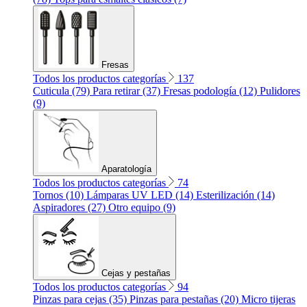
Fresas
Todos los productos categorías
137
Cuticula (79)
Para retirar (37)
Fresas podología (12)
Pulidores
(9)
Aparatología
Todos los productos categorías
74
Tornos (10)
Lámparas UV LED (14)
Esterilización (14)
Aspiradores (27)
Otro equipo (9)
Cejas y pestañas
Todos los productos categorías
94
Pinzas para cejas (35)
Pinzas para pestañas (20)
Micro tijeras