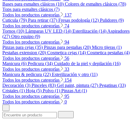
Bases para esmaltes clásicos (10)
Colores de esmaltes clásicos (78)
Tops para esmaltes clásicos (7)
Todos los productos categorías
137
Cuticula (79)
Para retirar (37)
Fresas podología (12)
Pulidores (9)
Todos los productos categorías
74
Tornos (10)
Lámparas UV LED (14)
Esterilización (14)
Aspiradores
(27)
Otro equipo (9)
Todos los productos categorías
94
Pinzas para cejas (35)
Pinzas para pestañas (20)
Micro tijeras (1)
Pestañas extension (20)
Cosmetica cejas (14)
Cosmetica pestañas (4)
Todos los productos categorías
56
Manicura (6)
Pedicura (34)
Cuidado de la piel y depilación (16)
Todos los productos categorías
33
Manicura & pedicura (22)
Esterilización y otro (11)
Todos los productos categorías
154
Decoración (3)
Pinceles (83)
Gel paint, pintura (27)
Pegatinas (33)
Cristales (1)
Hoja (5)
Polvo (1)
Pinzas Art (1)
Todos los productos categorías
95
Todos los productos categorías
0