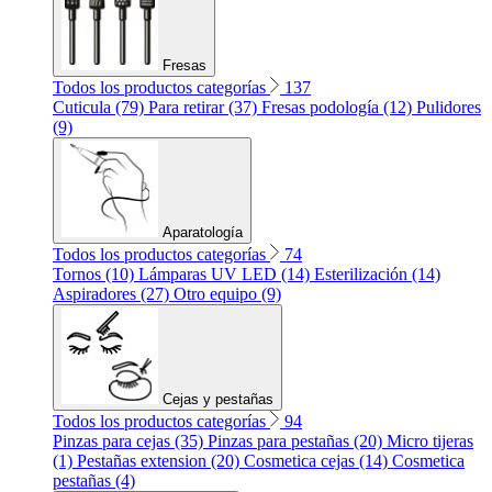
Fresas
Todos los productos categorías
137
Cuticula (79)
Para retirar (37)
Fresas podología (12)
Pulidores
(9)
Aparatología
Todos los productos categorías
74
Tornos (10)
Lámparas UV LED (14)
Esterilización (14)
Aspiradores (27)
Otro equipo (9)
Cejas y pestañas
Todos los productos categorías
94
Pinzas para cejas (35)
Pinzas para pestañas (20)
Micro tijeras
(1)
Pestañas extension (20)
Cosmetica cejas (14)
Cosmetica
pestañas (4)