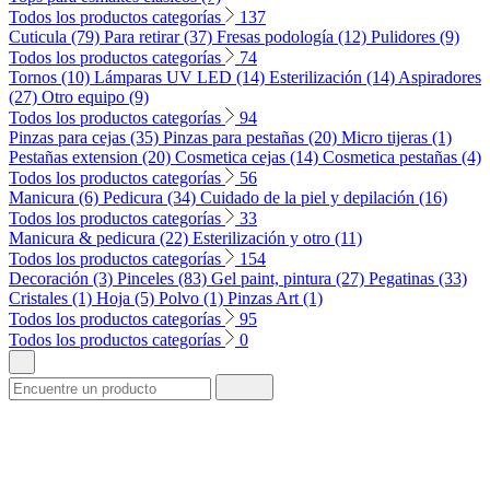
Todos los productos categorías
137
Cuticula (79)
Para retirar (37)
Fresas podología (12)
Pulidores (9)
Todos los productos categorías
74
Tornos (10)
Lámparas UV LED (14)
Esterilización (14)
Aspiradores
(27)
Otro equipo (9)
Todos los productos categorías
94
Pinzas para cejas (35)
Pinzas para pestañas (20)
Micro tijeras (1)
Pestañas extension (20)
Cosmetica cejas (14)
Cosmetica pestañas (4)
Todos los productos categorías
56
Manicura (6)
Pedicura (34)
Cuidado de la piel y depilación (16)
Todos los productos categorías
33
Manicura & pedicura (22)
Esterilización y otro (11)
Todos los productos categorías
154
Decoración (3)
Pinceles (83)
Gel paint, pintura (27)
Pegatinas (33)
Cristales (1)
Hoja (5)
Polvo (1)
Pinzas Art (1)
Todos los productos categorías
95
Todos los productos categorías
0