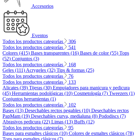
Accesorios
Eventos
Todos los productos categorías
306
Todos los productos categorías
541
Colores (415)
Bases transparentes (16)
Bases de color (55)
Tops
(52)
Conjuntos (3)
Todos los productos categorías
168
Geles (111)
Acrygeles (32)
Tips & formas (25)
Todos los productos categorías
76
Todos los productos categorías
133
Alicates (39)
Tijeras (30)
Empujadores para manicura y pedicura
(45)
Herramientas podológicas (10)
Cosmetología (7)
Tweezers (1)
Conjuntos herramientas (1)
Todos los productos categorías
102
Bases (13)
Desechables rectos pegables (10)
Desechables rectos
PapMam (19)
Desechables curva, medialuna (8)
Pododiscs (7)
Abrasivos pedicura (22)
Limas (13)
Buffs (12)
Todos los productos categorías
95
Bases para esmaltes clásicos (10)
Colores de esmaltes clásicos (78)
Tops para esmaltes clásicos (7)