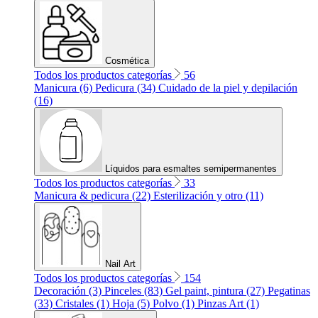
Cosmética
Todos los productos categorías
56
Manicura (6)
Pedicura (34)
Cuidado de la piel y depilación
(16)
Líquidos para esmaltes semipermanentes
Todos los productos categorías
33
Manicura & pedicura (22)
Esterilización y otro (11)
Nail Art
Todos los productos categorías
154
Decoración (3)
Pinceles (83)
Gel paint, pintura (27)
Pegatinas
(33)
Cristales (1)
Hoja (5)
Polvo (1)
Pinzas Art (1)