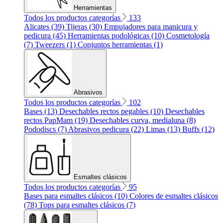
Herramientas
Todos los productos categorías
133
Alicates (39)
Tijeras (30)
Empujadores para manicura y
pedicura (45)
Herramientas podológicas (10)
Cosmetología
(7)
Tweezers (1)
Conjuntos herramientas (1)
Abrasivos
Todos los productos categorías
102
Bases (13)
Desechables rectos pegables (10)
Desechables
rectos PapMam (19)
Desechables curva, medialuna (8)
Pododiscs (7)
Abrasivos pedicura (22)
Limas (13)
Buffs (12)
Esmaltes clásicos
Todos los productos categorías
95
Bases para esmaltes clásicos (10)
Colores de esmaltes clásicos
(78)
Tops para esmaltes clásicos (7)