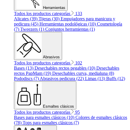
Herramientas
Todos los productos categorías
133
Alicates (39)
Tijeras (30)
Empujadores para manicura y
pedicura (45)
Herramientas podológicas (10)
Cosmetología
(7)
Tweezers (1)
Conjuntos herramientas (1)
Abrasivos
Todos los productos categorías
102
Bases (13)
Desechables rectos pegables (10)
Desechables
rectos PapMam (19)
Desechables curva, medialuna (8)
Pododiscs (7)
Abrasivos pedicura (22)
Limas (13)
Buffs (12)
Esmaltes clásicos
Todos los productos categorías
95
Bases para esmaltes clásicos (10)
Colores de esmaltes clásicos
(78)
Tops para esmaltes clásicos (7)