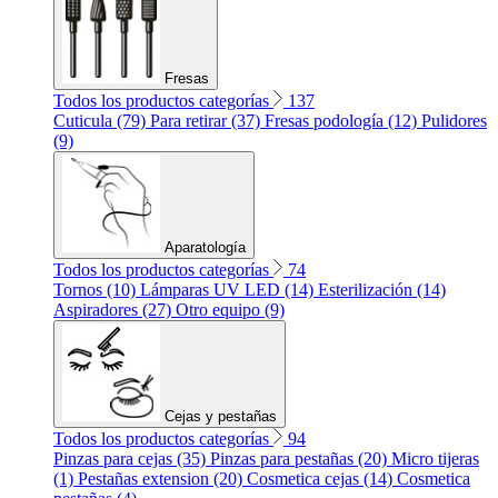
Fresas
Todos los productos categorías
137
Cuticula (79)
Para retirar (37)
Fresas podología (12)
Pulidores
(9)
Aparatología
Todos los productos categorías
74
Tornos (10)
Lámparas UV LED (14)
Esterilización (14)
Aspiradores (27)
Otro equipo (9)
Cejas y pestañas
Todos los productos categorías
94
Pinzas para cejas (35)
Pinzas para pestañas (20)
Micro tijeras
(1)
Pestañas extension (20)
Cosmetica cejas (14)
Cosmetica