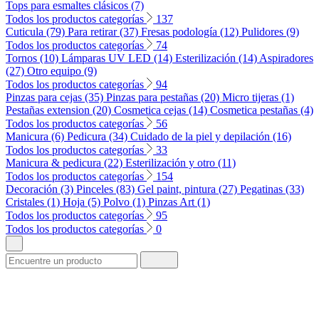
Tops para esmaltes clásicos (7)
Todos los productos categorías
137
Cuticula (79)
Para retirar (37)
Fresas podología (12)
Pulidores (9)
Todos los productos categorías
74
Tornos (10)
Lámparas UV LED (14)
Esterilización (14)
Aspiradores
(27)
Otro equipo (9)
Todos los productos categorías
94
Pinzas para cejas (35)
Pinzas para pestañas (20)
Micro tijeras (1)
Pestañas extension (20)
Cosmetica cejas (14)
Cosmetica pestañas (4)
Todos los productos categorías
56
Manicura (6)
Pedicura (34)
Cuidado de la piel y depilación (16)
Todos los productos categorías
33
Manicura & pedicura (22)
Esterilización y otro (11)
Todos los productos categorías
154
Decoración (3)
Pinceles (83)
Gel paint, pintura (27)
Pegatinas (33)
Cristales (1)
Hoja (5)
Polvo (1)
Pinzas Art (1)
Todos los productos categorías
95
Todos los productos categorías
0