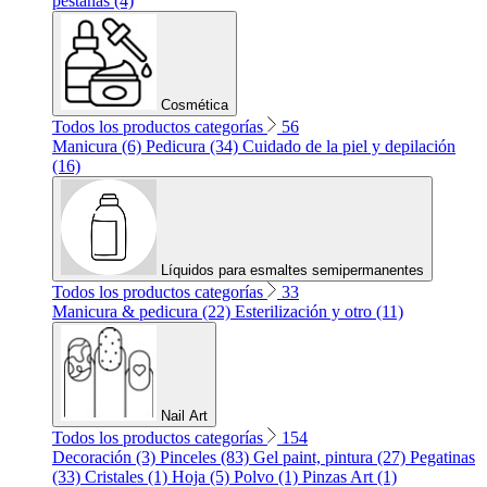
pestañas (4)
Cosmética
Todos los productos categorías
56
Manicura (6)
Pedicura (34)
Cuidado de la piel y depilación
(16)
Líquidos para esmaltes semipermanentes
Todos los productos categorías
33
Manicura & pedicura (22)
Esterilización y otro (11)
Nail Art
Todos los productos categorías
154
Decoración (3)
Pinceles (83)
Gel paint, pintura (27)
Pegatinas
(33)
Cristales (1)
Hoja (5)
Polvo (1)
Pinzas Art (1)