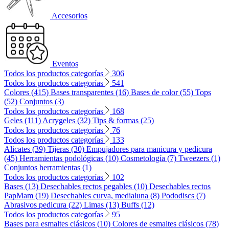
Accesorios
Eventos
Todos los productos categorías
306
Todos los productos categorías
541
Colores (415)
Bases transparentes (16)
Bases de color (55)
Tops
(52)
Conjuntos (3)
Todos los productos categorías
168
Geles (111)
Acrygeles (32)
Tips & formas (25)
Todos los productos categorías
76
Todos los productos categorías
133
Alicates (39)
Tijeras (30)
Empujadores para manicura y pedicura
(45)
Herramientas podológicas (10)
Cosmetología (7)
Tweezers (1)
Conjuntos herramientas (1)
Todos los productos categorías
102
Bases (13)
Desechables rectos pegables (10)
Desechables rectos
PapMam (19)
Desechables curva, medialuna (8)
Pododiscs (7)
Abrasivos pedicura (22)
Limas (13)
Buffs (12)
Todos los productos categorías
95
Bases para esmaltes clásicos (10)
Colores de esmaltes clásicos (78)