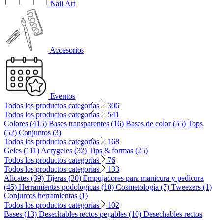
Nail Art
Accesorios
Eventos
Todos los productos categorías
306
Todos los productos categorías
541
Colores (415)
Bases transparentes (16)
Bases de color (55)
Tops
(52)
Conjuntos (3)
Todos los productos categorías
168
Geles (111)
Acrygeles (32)
Tips & formas (25)
Todos los productos categorías
76
Todos los productos categorías
133
Alicates (39)
Tijeras (30)
Empujadores para manicura y pedicura
(45)
Herramientas podológicas (10)
Cosmetología (7)
Tweezers (1)
Conjuntos herramientas (1)
Todos los productos categorías
102
Bases (13)
Desechables rectos pegables (10)
Desechables rectos