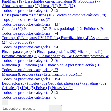
PapMam (19)
Desechables curva, medialuna (8)
Pododiscs (7)
Abrasivos pedicura (22)
Limas (13)
Buffs (12)
Todos los productos categorías
95
Bases para esmaltes clásicos (10)
Colores de esmaltes clásicos (78)
Tops para esmaltes clásicos (7)
Todos los productos categorías
137
Cuticula (79)
Para retirar (37)
Fresas podología (12)
Pulidores (9)
Todos los productos categorías
74
Tornos (10)
Lámparas UV LED (14)
Esterilización (14)
Aspiradores
(27)
Otro equipo (9)
Todos los productos categorías
94
Pinzas para cejas (35)
Pinzas para pestañas (20)
Micro tijeras (1)
Pestañas extension (20)
Cosmetica cejas (14)
Cosmetica pestañas (4)
Todos los productos categorías
56
Manicura (6)
Pedicura (34)
Cuidado de la piel y depilación (16)
Todos los productos categorías
33
Manicura & pedicura (22)
Esterilización y otro (11)
Todos los productos categorías
154
Decoración (3)
Pinceles (83)
Gel paint, pintura (27)
Pegatinas (33)
Cristales (1)
Hoja (5)
Polvo (1)
Pinzas Art (1)
Todos los productos categorías
95
Todos los productos categorías
0