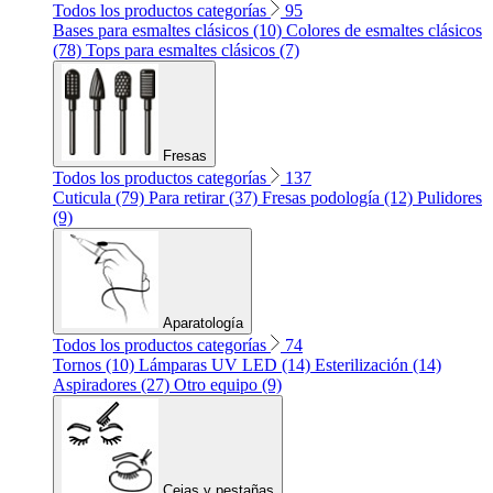
Todos los productos categorías
95
Bases para esmaltes clásicos (10)
Colores de esmaltes clásicos
(78)
Tops para esmaltes clásicos (7)
Fresas
Todos los productos categorías
137
Cuticula (79)
Para retirar (37)
Fresas podología (12)
Pulidores
(9)
Aparatología
Todos los productos categorías
74
Tornos (10)
Lámparas UV LED (14)
Esterilización (14)
Aspiradores (27)
Otro equipo (9)
Cejas y pestañas