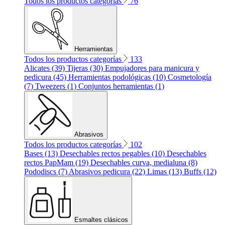
Todos los productos categorías
76
Herramientas
Todos los productos categorías
133
Alicates (39)
Tijeras (30)
Empujadores para manicura y
pedicura (45)
Herramientas podológicas (10)
Cosmetología
(7)
Tweezers (1)
Conjuntos herramientas (1)
Abrasivos
Todos los productos categorías
102
Bases (13)
Desechables rectos pegables (10)
Desechables
rectos PapMam (19)
Desechables curva, medialuna (8)
Pododiscs (7)
Abrasivos pedicura (22)
Limas (13)
Buffs (12)
Esmaltes clásicos