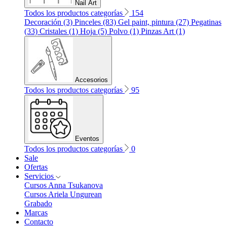
Nail Art
Todos los productos categorías
154
Decoración (3)
Pinceles (83)
Gel paint, pintura (27)
Pegatinas
(33)
Cristales (1)
Hoja (5)
Polvo (1)
Pinzas Art (1)
Accesorios
Todos los productos categorías
95
Eventos
Todos los productos categorías
0
Sale
Ofertas
Servicios
Cursos Anna Tsukanova
Cursos Ariela Ungurean
Grabado
Marcas
Contacto