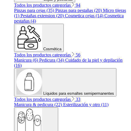
Todos los productos categorías
94
Pinzas para cejas (35)
Pinzas para pestañas (20)
Micro tijeras
(1)
Pestañas extension (20)
Cosmetica cejas (14)
Cosmetica
pestañas (4)
Cosmética
Todos los productos categorías
56
Manicura (6)
Pedicura (34)
Cuidado de la piel y depilación
(16)
Líquidos para esmaltes semipermanentes
Todos los productos categorías
33
Manicura & pedicura (22)
Esterilización y otro (11)