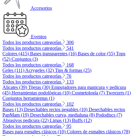
Accesorios
Eventos
Todos los productos categorías
306
Todos los productos categorías
541
Colores (415)
Bases transparentes (16)
Bases de color (55)
Tops
(52)
Conjuntos (3)
Todos los productos categorías
168
Geles (111)
Acrygeles (32)
Tips & formas (25)
Todos los productos categorías
76
Todos los productos categorías
133
Alicates (39)
Tijeras (30)
Empujadores para manicura y pedicura
(45)
Herramientas podológicas (10)
Cosmetología (7)
Tweezers (1)
Conjuntos herramientas (1)
Todos los productos categorías
102
Bases (13)
Desechables rectos pegables (10)
Desechables rectos
PapMam (19)
Desechables curva, medialuna (8)
Pododiscs (7)
Abrasivos pedicura (22)
Limas (13)
Buffs (12)
Todos los productos categorías
95
Bases para esmaltes clásicos (10)
Colores de esmaltes clásicos (78)