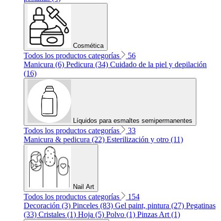
Cosmética
Todos los productos categorías
56
Manicura (6)
Pedicura (34)
Cuidado de la piel y depilación
(16)
Líquidos para esmaltes semipermanentes
Todos los productos categorías
33
Manicura & pedicura (22)
Esterilización y otro (11)
Nail Art
Todos los productos categorías
154
Decoración (3)
Pinceles (83)
Gel paint, pintura (27)
Pegatinas
(33)
Cristales (1)
Hoja (5)
Polvo (1)
Pinzas Art (1)