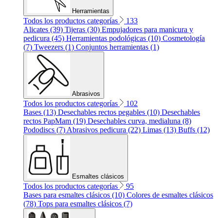
Herramientas
Todos los productos categorías
133
Alicates (39)
Tijeras (30)
Empujadores para manicura y
pedicura (45)
Herramientas podológicas (10)
Cosmetología
(7)
Tweezers (1)
Conjuntos herramientas (1)
Abrasivos
Todos los productos categorías
102
Bases (13)
Desechables rectos pegables (10)
Desechables
rectos PapMam (19)
Desechables curva, medialuna (8)
Pododiscs (7)
Abrasivos pedicura (22)
Limas (13)
Buffs (12)
Esmaltes clásicos
Todos los productos categorías
95
Bases para esmaltes clásicos (10)
Colores de esmaltes clásicos
(78)
Tops para esmaltes clásicos (7)