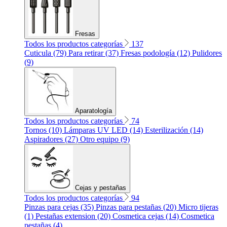
Fresas
Todos los productos categorías
137
Cuticula (79)
Para retirar (37)
Fresas podología (12)
Pulidores
(9)
Aparatología
Todos los productos categorías
74
Tornos (10)
Lámparas UV LED (14)
Esterilización (14)
Aspiradores (27)
Otro equipo (9)
Cejas y pestañas
Todos los productos categorías
94
Pinzas para cejas (35)
Pinzas para pestañas (20)
Micro tijeras
(1)
Pestañas extension (20)
Cosmetica cejas (14)
Cosmetica
pestañas (4)