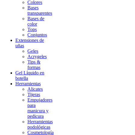
Colores
Bases
transparentes
Bases de
color
Tops
Conjuntos
Extensiones de
uñas
Geles
Acrygeles
Tips &
formas
Gel Líquido en
botella
Herramientas
Alicates
Tijeras
Empujadores
para
manicura y
pedicura
Herramientas
podológicas
Cosmetología