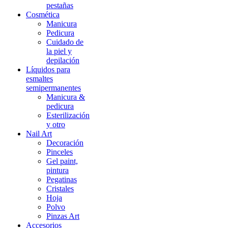
pestañas
Cosmética
Manicura
Pedicura
Cuidado de
la piel y
depilación
Líquidos para
esmaltes
semipermanentes
Manicura &
pedicura
Esterilización
y otro
Nail Art
Decoración
Pinceles
Gel paint,
pintura
Pegatinas
Cristales
Hoja
Polvo
Pinzas Art
Accesorios