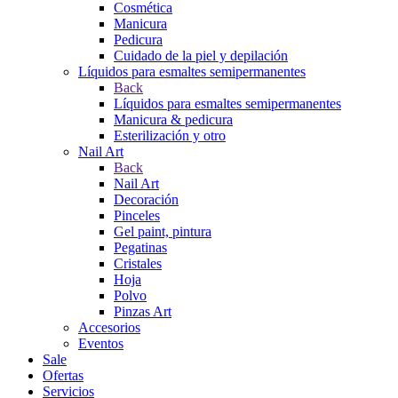
Cosmética
Manicura
Pedicura
Cuidado de la piel y depilación
Líquidos para esmaltes semipermanentes
Back
Líquidos para esmaltes semipermanentes
Manicura & pedicura
Esterilización y otro
Nail Art
Back
Nail Art
Decoración
Pinceles
Gel paint, pintura
Pegatinas
Cristales
Hoja
Polvo
Pinzas Art
Accesorios
Eventos
Sale
Ofertas
Servicios