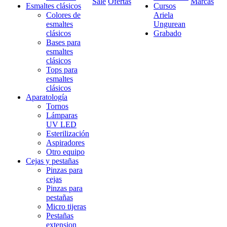
Sale
Ofertas
Marcas
Esmaltes clásicos
Cursos
Colores de
Ariela
esmaltes
Ungurean
clásicos
Grabado
Bases para
esmaltes
clásicos
Tops para
esmaltes
clásicos
Aparatología
Tornos
Lámparas
UV LED
Esterilización
Aspiradores
Otro equipo
Cejas y pestañas
Pinzas para
cejas
Pinzas para
pestañas
Micro tijeras
Pestañas
extension