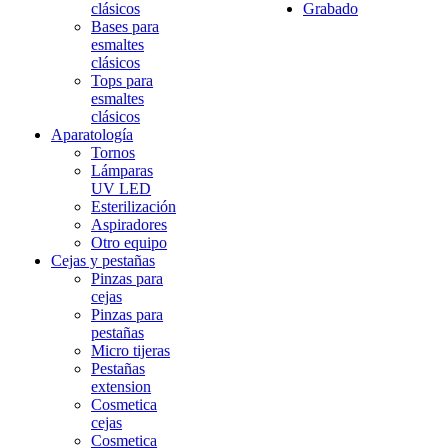
clásicos
Grabado
Bases para
esmaltes
clásicos
Tops para
esmaltes
clásicos
Aparatología
Tornos
Lámparas
UV LED
Esterilización
Aspiradores
Otro equipo
Cejas y pestañas
Pinzas para
cejas
Pinzas para
pestañas
Micro tijeras
Pestañas
extension
Cosmetica
cejas
Cosmetica