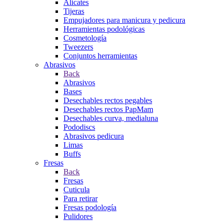
Alicates
Tijeras
Empujadores para manicura y pedicura
Herramientas podológicas
Cosmetología
Tweezers
Conjuntos herramientas
Abrasivos
Back
Abrasivos
Bases
Desechables rectos pegables
Desechables rectos PapMam
Desechables curva, medialuna
Pododiscs
Abrasivos pedicura
Limas
Buffs
Fresas
Back
Fresas
Cuticula
Para retirar
Fresas podología
Pulidores