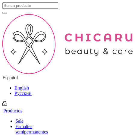
Español
English
Русский
Productos
Sale
Esmaltes
semipermanentes