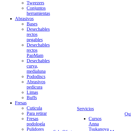
Tweezers
Conjuntos
herramientas
Abrasivos
Bases
Desechables
rectos
pegables
Desechables
rectos
PapMam
Desechables
curva,
medialuna
Pododiscs
Abrasivos
pedicura
Limas
Buffs
Fresas
Cuticula
Servicios
Para retirar
Qu
Fresas
Cursos
podología
Anna
Pulidores
Tsukanova