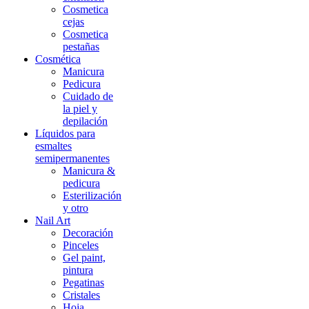
Cosmetica
cejas
Cosmetica
pestañas
Cosmética
Manicura
Pedicura
Cuidado de
la piel y
depilación
Líquidos para
esmaltes
semipermanentes
Manicura &
pedicura
Esterilización
y otro
Nail Art
Decoración
Pinceles
Gel paint,
pintura
Pegatinas
Cristales
Hoja