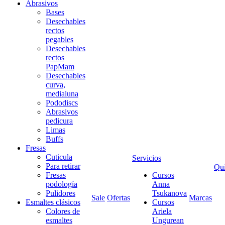
Abrasivos
Bases
Desechables
rectos
pegables
Desechables
rectos
PapMam
Desechables
curva,
medialuna
Pododiscs
Abrasivos
pedicura
Limas
Buffs
Fresas
Cuticula
Servicios
Para retirar
Qu
Fresas
Cursos
podología
Anna
Pulidores
Tsukanova
Sale
Ofertas
Marcas
Esmaltes clásicos
Cursos
Colores de
Ariela
esmaltes
Ungurean