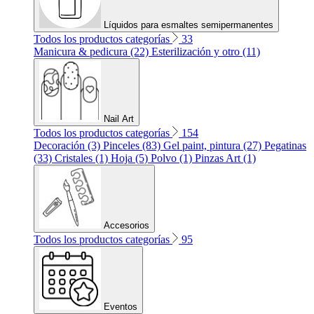
Líquidos para esmaltes semipermanentes
Todos los productos categorías
33
Manicura & pedicura (22)
Esterilización y otro (11)
Nail Art
Todos los productos categorías
154
Decoración (3)
Pinceles (83)
Gel paint, pintura (27)
Pegatinas
(33)
Cristales (1)
Hoja (5)
Polvo (1)
Pinzas Art (1)
Accesorios
Todos los productos categorías
95
Eventos