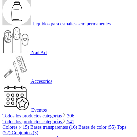
Líquidos para esmaltes semipermanentes
Nail Art
Accesorios
Eventos
Todos los productos categorías
306
Todos los productos categorías
541
Colores (415)
Bases transparentes (16)
Bases de color (55)
Tops
(52)
Conjuntos (3)