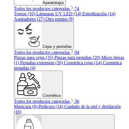
Aparatología
Todos los productos categorías
74
Tornos (10)
Lámparas UV LED (14)
Esterilización (14)
Aspiradores (27)
Otro equipo (9)
Cejas y pestañas
Todos los productos categorías
94
Pinzas para cejas (35)
Pinzas para pestañas (20)
Micro tijeras
(1)
Pestañas extension (20)
Cosmetica cejas (14)
Cosmetica
pestañas (4)
Cosmética
Todos los productos categorías
56
Manicura (6)
Pedicura (34)
Cuidado de la piel y depilación
(16)