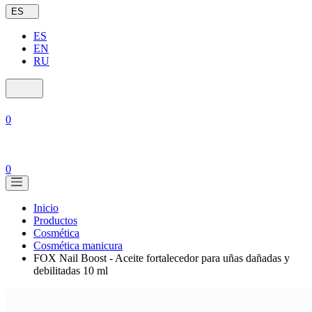
ES
ES
EN
RU
0
0
Inicio
Productos
Cosmética
Cosmética manicura
FOX Nail Boost - Aceite fortalecedor para uñas dañadas y
debilitadas 10 ml