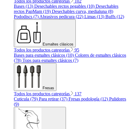
Todos los productos categorías
102
Bases (13)
Desechables rectos pegables (10)
Desechables
rectos PapMam (19)
Desechables curva, medialuna (8)
Pododiscs (7)
Abrasivos pedicura (22)
Limas (13)
Buffs (12)
Esmaltes clásicos
Todos los productos categorías
95
Bases para esmaltes clásicos (10)
Colores de esmaltes clásicos
(78)
Tops para esmaltes clásicos (7)
Fresas
Todos los productos categorías
137
Cuticula (79)
Para retirar (37)
Fresas podología (12)
Pulidores
(9)