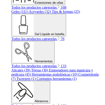
Extensiones de uñas
Todos los productos categorías
168
Geles (111)
Acrygeles (32)
Tips & formas (25)
Gel Líquido en botella
Todos los productos categorías
76
Herramientas
Todos los productos categorías
133
Alicates (39)
Tijeras (30)
Empujadores para manicura y
pedicura (45)
Herramientas podológicas (10)
Cosmetología
(7)
Tweezers (1)
Conjuntos herramientas (1)
Abrasivos