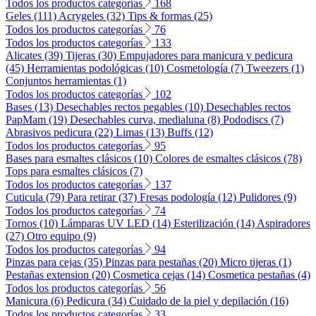
Todos los productos categorías
168
Geles (111)
Acrygeles (32)
Tips & formas (25)
Todos los productos categorías
76
Todos los productos categorías
133
Alicates (39)
Tijeras (30)
Empujadores para manicura y pedicura
(45)
Herramientas podológicas (10)
Cosmetología (7)
Tweezers (1)
Conjuntos herramientas (1)
Todos los productos categorías
102
Bases (13)
Desechables rectos pegables (10)
Desechables rectos
PapMam (19)
Desechables curva, medialuna (8)
Pododiscs (7)
Abrasivos pedicura (22)
Limas (13)
Buffs (12)
Todos los productos categorías
95
Bases para esmaltes clásicos (10)
Colores de esmaltes clásicos (78)
Tops para esmaltes clásicos (7)
Todos los productos categorías
137
Cuticula (79)
Para retirar (37)
Fresas podología (12)
Pulidores (9)
Todos los productos categorías
74
Tornos (10)
Lámparas UV LED (14)
Esterilización (14)
Aspiradores
(27)
Otro equipo (9)
Todos los productos categorías
94
Pinzas para cejas (35)
Pinzas para pestañas (20)
Micro tijeras (1)
Pestañas extension (20)
Cosmetica cejas (14)
Cosmetica pestañas (4)
Todos los productos categorías
56
Manicura (6)
Pedicura (34)
Cuidado de la piel y depilación (16)
Todos los productos categorías
33