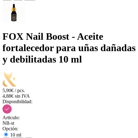
FOX Nail Boost - Aceite
fortalecedor para uñas dañadas
y debilitadas 10 ml
5,90€ / pcs.
4,88€ sin IVA
Disponibilidad:
Articulo:
NB-st
Opción:
10 ml