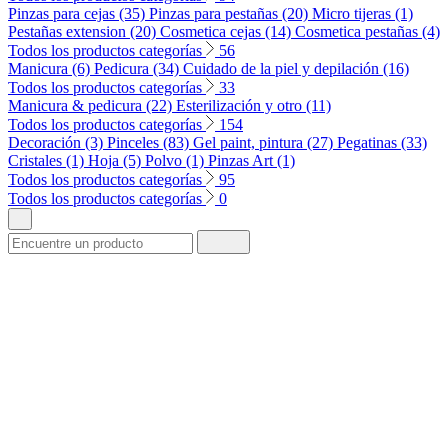
Pinzas para cejas (35)
Pinzas para pestañas (20)
Micro tijeras (1)
Pestañas extension (20)
Cosmetica cejas (14)
Cosmetica pestañas (4)
Todos los productos categorías
56
Manicura (6)
Pedicura (34)
Cuidado de la piel y depilación (16)
Todos los productos categorías
33
Manicura & pedicura (22)
Esterilización y otro (11)
Todos los productos categorías
154
Decoración (3)
Pinceles (83)
Gel paint, pintura (27)
Pegatinas (33)
Cristales (1)
Hoja (5)
Polvo (1)
Pinzas Art (1)
Todos los productos categorías
95
Todos los productos categorías
0