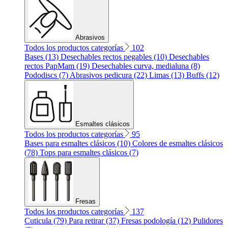
Abrasivos
Todos los productos categorías
102
Bases (13)
Desechables rectos pegables (10)
Desechables
rectos PapMam (19)
Desechables curva, medialuna (8)
Pododiscs (7)
Abrasivos pedicura (22)
Limas (13)
Buffs (12)
Esmaltes clásicos
Todos los productos categorías
95
Bases para esmaltes clásicos (10)
Colores de esmaltes clásicos
(78)
Tops para esmaltes clásicos (7)
Fresas
Todos los productos categorías
137
Cuticula (79)
Para retirar (37)
Fresas podología (12)
Pulidores