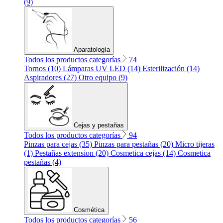
(9)
Aparatología
Todos los productos categorías
74
Tornos (10)
Lámparas UV LED (14)
Esterilización (14)
Aspiradores (27)
Otro equipo (9)
Cejas y pestañas
Todos los productos categorías
94
Pinzas para cejas (35)
Pinzas para pestañas (20)
Micro tijeras
(1)
Pestañas extension (20)
Cosmetica cejas (14)
Cosmetica
pestañas (4)
Cosmética
Todos los productos categorías
56