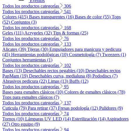
Eventos
Todos los productos categorías
306
Todos los productos categorías
541
Colores (415)
Bases transparentes (16)
Bases de color (55)
Tops
(52)
Conjuntos (3)
Todos los productos categorías
168
Geles (111)
Acrygeles (32)
Tips & formas (25)
Todos los productos categorías
76
Todos los productos categorías
133
Alicates (39)
Tijeras (30)
Empujadores para manicura y pedicura
(45)
Herramientas podológicas (10)
Cosmetología (7)
Tweezers (1)
Conjuntos herramientas (1)
Todos los productos categorías
102
Bases (13)
Desechables rectos pegables (10)
Desechables rectos
PapMam (19)
Desechables curva, medialuna (8)
Pododiscs (7)
Abrasivos pedicura (22)
Limas (13)
Buffs (12)
Todos los productos categorías
95
Bases para esmaltes clásicos (10)
Colores de esmaltes clásicos (78)
Tops para esmaltes clásicos (7)
Todos los productos categorías
137
Cuticula (79)
Para retirar (37)
Fresas podología (12)
Pulidores (9)
Todos los productos categorías
74
Tornos (10)
Lámparas UV LED (14)
Esterilización (14)
Aspiradores
(27)
Otro equipo (9)
Todos los productos categorías
94