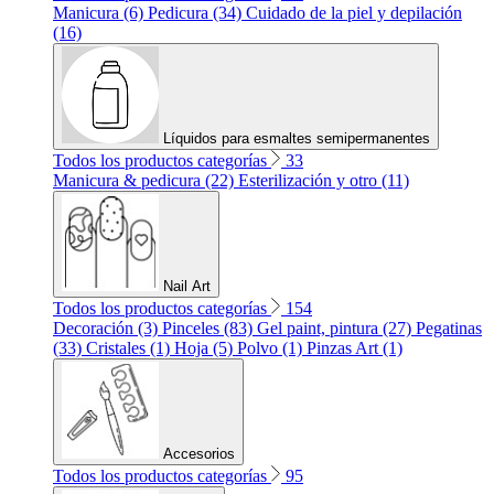
Manicura (6)
Pedicura (34)
Cuidado de la piel y depilación
(16)
Líquidos para esmaltes semipermanentes
Todos los productos categorías
33
Manicura & pedicura (22)
Esterilización y otro (11)
Nail Art
Todos los productos categorías
154
Decoración (3)
Pinceles (83)
Gel paint, pintura (27)
Pegatinas
(33)
Cristales (1)
Hoja (5)
Polvo (1)
Pinzas Art (1)
Accesorios
Todos los productos categorías
95